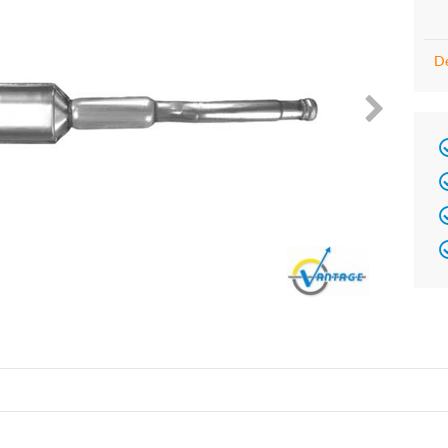
De
Brand