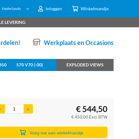
Inloggen
Winkelmandje
Nederlands
LE LEVERING
erdelen!
Werkplaats en Occasions
850
S70 V70 (-00)
EXPLODED VIEWS
€
544,50
€
450,00
Excl. BTW
Voeg toe aan winkelmandje