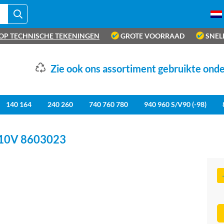
OP TECHNISCHE TEKENINGEN
GROTE VOORRAAD
SNEL
Zie ook ons assortiment gebruikte ond
140 164
240 260
740 760 780
940 960 S/V90 (-98)
 10V 8603023