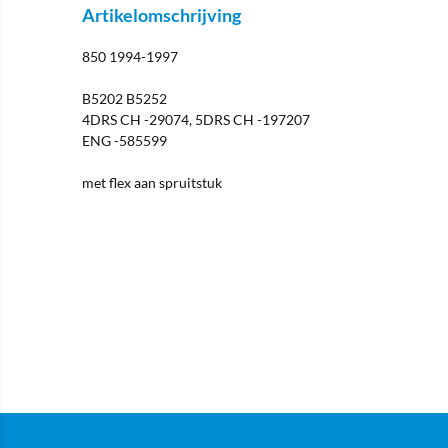
Artikelomschrijving
850 1994-1997
B5202 B5252
4DRS CH -29074, 5DRS CH -197207
ENG -585599
met flex aan spruitstuk