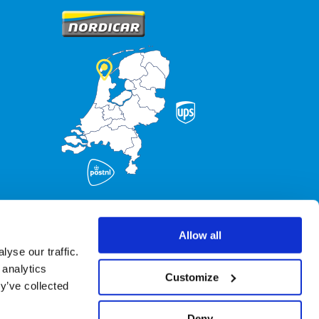
Allow all
yse our traffic.
 analytics
Customize
y’ve collected
Deny