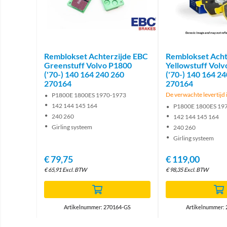
Brand
Remblokset Achterzijde EBC
Remblokset Acht
Greenstuff Volvo P1800
Yellowstuff Vol
('70-) 140 164 240 260
('70-) 140 164 2
270164
270164
De verwachte levertijd 
P1800E 1800ES 1970-1973
142 144 145 164
P1800E 1800ES 19
240 260
142 144 145 164
Girling systeem
240 260
Girling systeem
€
79,75
€
119,00
€
65,91
Excl. BTW
€
98,35
Excl. BTW
Artikelnummer: 270164-GS
Artikelnummer: