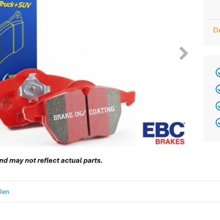
De
Brand
elen