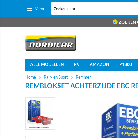
Menu
ZOEKEN 
ALLE MODELLEN
PV
AMAZON
P1800
Home
Rally en Sport
Remmen
REMBLOKSET ACHTERZIJDE EBC RED