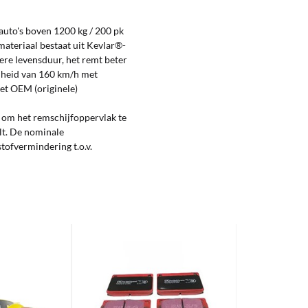
auto's boven 1200 kg / 200 pk
materiaal bestaat uit Kevlar®-
ere levensduur, het remt beter
nelheid van 160 km/h met
et OEM (originele)
 om het remschijfoppervlak te
lt. De nominale
tofvermindering t.o.v.