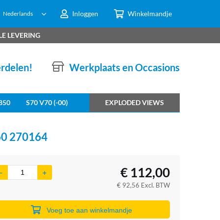
Inloggen
Winkelmandje
Nederlands
LE LEVERING
erdelen!
Werkplaats en Occasions
850
S70 V70 (-00)
EXPLODED VIEWS
60 270164
€
112,00
€
92,56
Excl. BTW
Voeg toe aan winkelmandje