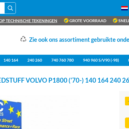
OP TECHNISCHE TEKENINGEN
GROTE VOORRAAD
SNEL
Zie ook ons assortiment gebruikte ond
140 164
240 260
740 760 780
940 960 S/V90 (-98)
STUFF VOLVO P1800 ('70-) 140 164 240 2