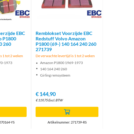
Brand
Brand
erzijde EBC
Remblokset Voorzijde EBC
vo P1800
Redstuff Volvo Amazon
40 260
P1800 (69-) 140 164 240 260
271739
is 1 tot 2 weken
De verwachte levertijd is 1 tot 2 weken
70-1973
Amazon P1800 1969-1973
140 164 240 260
Girling remsysteem
€
144,90
€
119,75
Excl. BTW
 270164-YS
Artikelnummer: 271739-RS