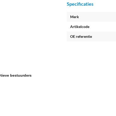
Specificaties
Merk
Artikelcode
OE referentie
rtieve bestuurders