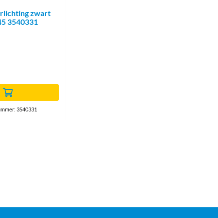
lichting zwart
45 3540331
ummer: 3540331