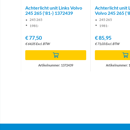
Achterlicht unit Links Volvo
Achterlicht unit 
245 265 ('81-) 1372439
Volvo 245 265 (
245 265
245 265
1981-
1981-
€
77,50
€
85,95
€
64,05
Excl. BTW
€
71,03
Excl. BTW
Artikelnummer: 1372439
Artikelnummer: