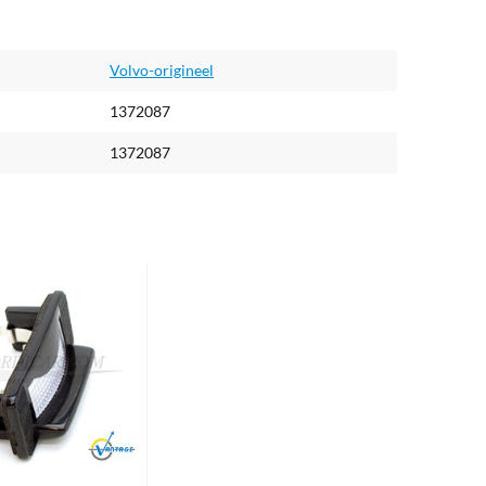
Volvo-origineel
1372087
1372087
Brand