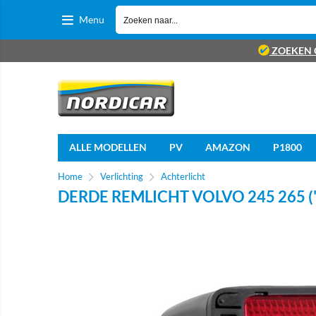
Menu
ZOEKEN 
ALLE MODELLEN
PV
AMAZON
P1800
Home
Verlichting
Achterlicht
DERDE REMLICHT VOLVO 245 265 ('