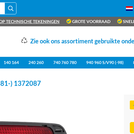
OP TECHNISCHE TEKENINGEN
GROTE VOORRAAD
SNEL
Zie ook ons assortiment gebruikte ond
140 164
240 260
740 760 780
940 960 S/V90 (-98)
81-) 1372087