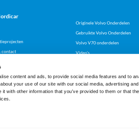
ordicar
Originele Volvo Onderdelen
Gebruikte Volvo Onderdelen
tieprojecten
Volvo V70 onderdelen
& contact
Video's
s
k
Volg ons
ise content and ads, to provide social media features and to anal
about your use of our site with our social media, advertising and
n zakelijk account
t with other information that you’ve provided to them or that the
ices.
Veilig en gemakkelijk betalen