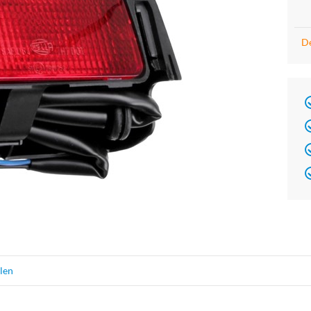
De
elen