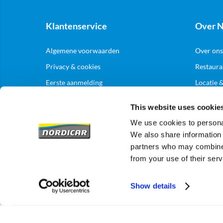
Klantenservice
Over N
Algemene voorwaarden
Over ons
Privacy & cookies
Restaura
Eerste aanmelding
Locatie 
Levering & bezorging
This website uses cookie
Zakelij
Retouren
We use cookies to personal
We also share information 
Aanmelde
partners who may combine i
from your use of their serv
Show details