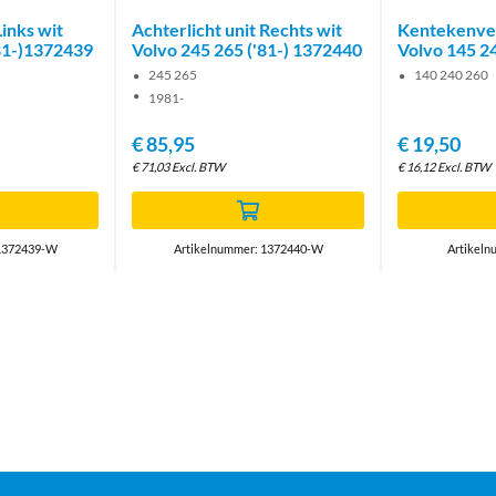
Links wit
Achterlicht unit Rechts wit
Kentekenver
'81-)1372439
Volvo 245 265 ('81-) 1372440
Volvo 145 2
245 265
140 240 260
1981-
€
85,95
€
19,50
€
71,03
Excl. BTW
€
16,12
Excl. BTW
 1372439-W
Artikelnummer: 1372440-W
Artikeln