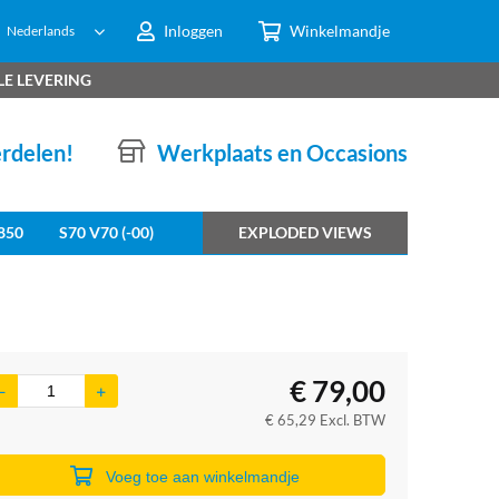
Inloggen
Winkelmandje
Nederlands
LE LEVERING
erdelen!
Werkplaats en Occasions
850
S70 V70 (-00)
EXPLODED VIEWS
€
79,00
€
65,29
Excl. BTW
Voeg toe aan winkelmandje