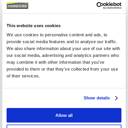
Artikelomschrijving
This website uses cookies
Achterlicht/remlicht 1997-
We use cookies to personalise content and ads, to
Ba15d 21/4W
provide social media features and to analyse our traffic.
We also share information about your use of our site with
our social media, advertising and analytics partners who
may combine it with other information that you’ve
Specificaties
provided to them or that they’ve collected from your use
of their services.
Merk
Vantage
Artikelcode
977710
Show details
Allow all