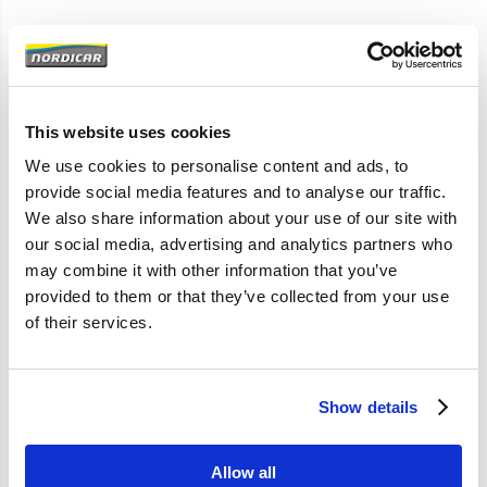
Artikelomschrijving
Gepoedercoat staal en houten latten
Wordt geleverd als bouwpakket
This website uses cookies
We use cookies to personalise content and ads, to
444 544
provide social media features and to analyse our traffic.
We also share information about your use of our site with
Zeer fraaie vormgeving en afwerking
our social media, advertising and analytics partners who
may combine it with other information that you’ve
provided to them or that they’ve collected from your use
Specificaties
of their services.
Merk
Vantage
Artikelcode
IMP544NOR
Show details
Allow all