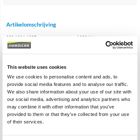
Artikelomschrijving
850 1994-1997: motornummer vanaf 330414-
S70 V70 XC70: 1997-1998
5 cilinder turbo
This website uses cookies
bestaat uit:
9146266 inlaat pakking
We use cookies to personalise content and ads, to
1271988 Carterontluchting huis
provide social media features and to analyse our traffic.
1271867 Carter ontluchting buis (9471644)
We also share information about your use of our site with
1271653 Slang
our social media, advertising and analytics partners who
8653339 Slang
may combine it with other information that you’ve
1271654 Buis
provided to them or that they’ve collected from your use
of their services.
Specificaties