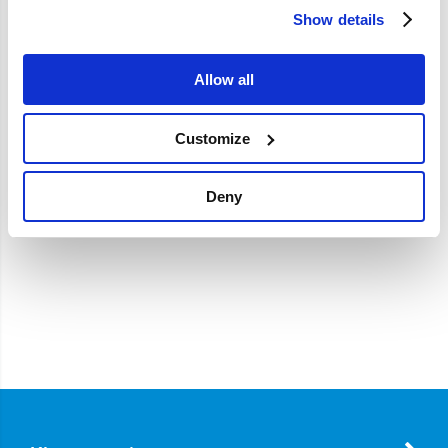
Show details
Merk
Vantage
Artikelcode
1271988-KIT2
Allow all
OE referentie
1271988 1271867 9471644
Customize
Deny