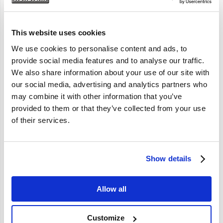
Artikelomschrijving
This website uses cookies
S/V40 (-04)
We use cookies to personalise content and ads, to
provide social media features and to analyse our traffic.
We also share information about your use of our site with
our social media, advertising and analytics partners who
Specificaties
may combine it with other information that you’ve
provided to them or that they’ve collected from your use
Merk
Vantage
of their services.
Artikelcode
30630594
Show details
Allow all
Customize