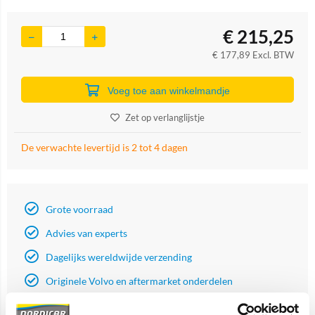
€
215,25
€
177,89
Excl. BTW
Voeg toe aan winkelmandje
Zet op verlanglijstje
De verwachte levertijd is 2 tot 4 dagen
Grote voorraad
Advies van experts
Dagelijks wereldwijde verzending
Originele Volvo en aftermarket onderdelen