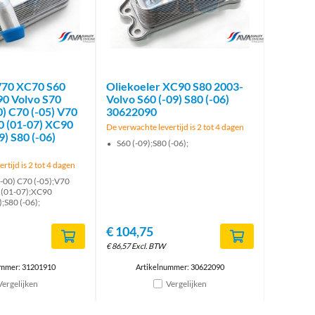
brand
brand
V70 XC70 S60
Oliekoeler XC90 S80 2003-
0 Volvo S70
Volvo S60 (-09) S80 (-06)
) C70 (-05) V70
30622090
0 (01-07) XC90
De verwachte levertijd is 2 tot 4 dagen
9) S80 (-06)
S60 (-09);S80 (-06);
rtijd is 2 tot 4 dagen
-00) C70 (-05);V70
 (01-07);XC90
);S80 (-06);
€
104,75
€
86,57
Excl. BTW
ummer: 31201910
Artikelnummer: 30622090
Vergelijken
Vergelijken