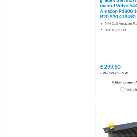
mantel Volvo 54
Amazon P1800 1
B20 B30 418490
544 210 Amazon P1
B18 B20 B30
€
299,50
€
247,52
Excl. BTW
Artikelnummer: 
Vergel