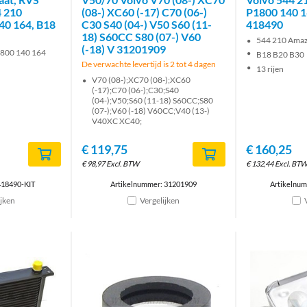
4 210
(08-) XC60 (-17) C70 (06-)
P1800 140 1
40 164, B18
C30 S40 (04-) V50 S60 (11-
418490
18) S60CC S80 (07-) V60
544 210 Ama
(-18) V 31201909
800 140 164
B18 B20 B30
De verwachte levertijd is 2 tot 4 dagen
13 rijen
V70 (08-);XC70 (08-);XC60
(-17);C70 (06-);C30;S40
(04-);V50;S60 (11-18) S60CC;S80
(07-);V60 (-18) V60CC;V40 (13-)
V40XC XC40;
€
119,75
€
160,25
€
98,97
Excl. BTW
€
132,44
Excl. BT
418490-KIT
Artikelnummer: 31201909
Artikelnu
ijken
Vergelijken