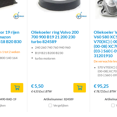
Brand
Brand
or 19 rijen
Oliekoeler ring Volvo 200
Oliekoeler 
Amazon
700 900 B19 21 200 230
V60 S80 XC9
B18 B20 B30
turbo 824589
V70(XC) (-00
(00-08) XC7
240 260 740 760 940 960
(03-) S60 (-0
is 1 tot 2 weken
B19 B21 B200 B230
31201910
800 140 164
turbo motoren
De verwachte leve
S70 V70(XC) (
(00-08);XC70
(03-);S60 (-09
€
5,50
€
95,25
€
4,55
Excl. BTW
€
78,72
Excl. BTW
18490-RAD-19
Artikelnummer: 824589
Artikeln
ijken
Vergelijken