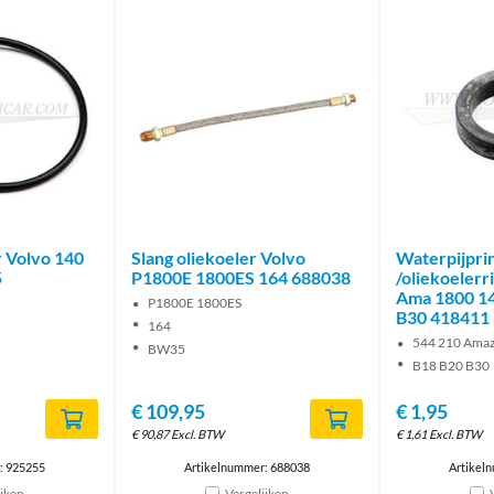
r Volvo 140
Slang oliekoeler Volvo
Waterpijpri
5
P1800E 1800ES 164 688038
/oliekoelerr
Ama 1800 14
P1800E 1800ES
B30 418411
164
544 210 Ama
BW35
B18 B20 B30
€
109,95
€
1,95
€
90,87
Excl. BTW
€
1,61
Excl. BTW
: 925255
Artikelnummer: 688038
Artikel
ijken
Vergelijken