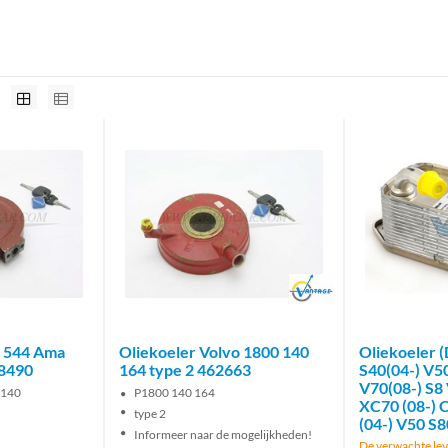
Brand
o 544 Ama
Oliekoeler Volvo 1800 140
Oliekoeler 
18490
164 type 2 462663
S40(04-) V5
V70(08-) S8 
 140
P1800 140 164
XC70 (08-) 
type 2
(04-) V50 S
Informeer naar de mogelijkheden!
De verwachte leve