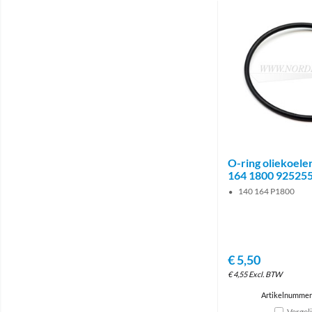
O-ring oliekoele
164 1800 92525
140 164 P1800
€
5,50
€
4,55
Excl. BTW
Artikelnummer
Vergel