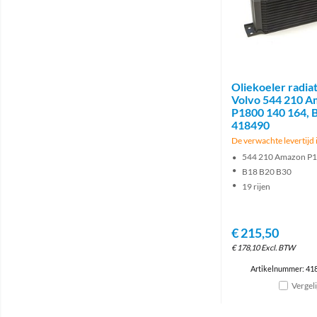
Oliekoeler radiat
Volvo 544 210 
P1800 140 164, 
418490
De verwachte levertijd 
544 210 Amazon P1
B18 B20 B30
19 rijen
€
215,50
€
178,10
Excl. BTW
Artikelnummer: 4
Vergel