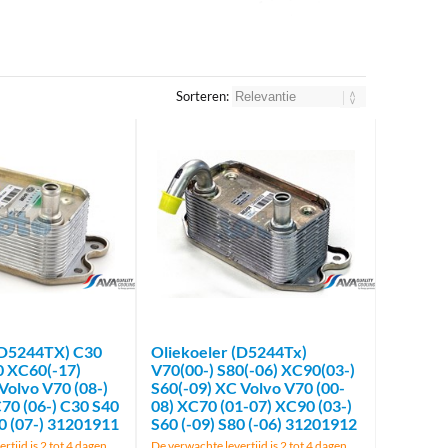
Sorteren:
brand
brand
(D5244TX) C30
Oliekoeler (D5244Tx)
0 XC60(-17)
V70(00-) S80(-06) XC90(03-)
Volvo V70 (08-)
S60(-09) XC Volvo V70 (00-
C70 (06-) C30 S40
08) XC70 (01-07) XC90 (03-)
80 (07-) 31201911
S60 (-09) S80 (-06) 31201912
rtijd is 2 tot 4 dagen
De verwachte levertijd is 2 tot 4 dagen