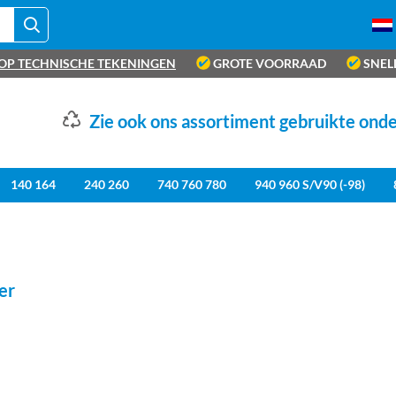
OP TECHNISCHE TEKENINGEN
GROTE VOORRAAD
SNEL
Zie ook ons assortiment gebruikte ond
140 164
240 260
740 760 780
940 960 S/V90 (-98)
er