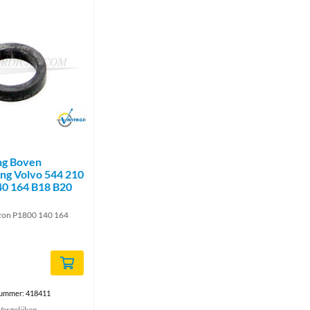
Brand
ng Boven
ing Volvo 544 210
0 164 B18 B20
zon P1800 140 164
nummer: 418411
Vergelijken