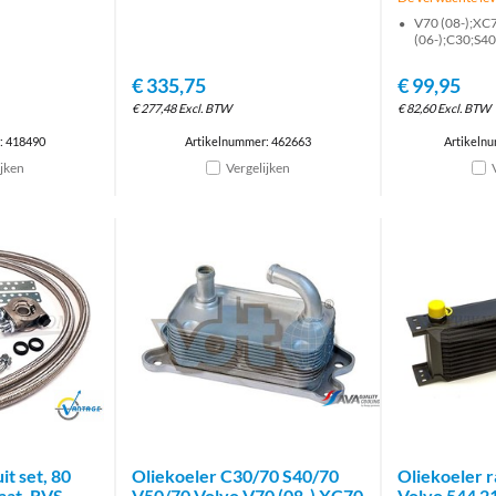
V70 (08-);XC7
(06-);C30;S40
€
335,75
€
99,95
€
277,48
Excl. BTW
€
82,60
Excl. BTW
: 418490
Artikelnummer: 462663
Artikeln
ijken
Vergelijken
Brand
brand
it set, 80
Oliekoeler C30/70 S40/70
Oliekoeler r
aat, RVS
V50/70 Volvo V70 (08-) XC70
Volvo 544 