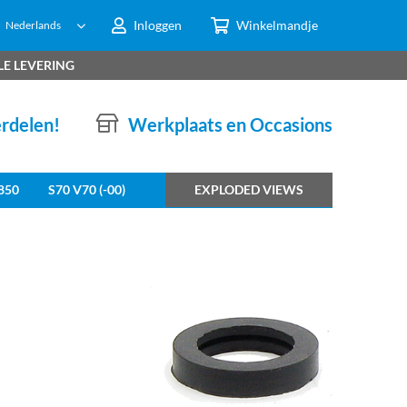
Inloggen
Winkelmandje
Nederlands
LE LEVERING
erdelen!
Werkplaats en Occasions
850
S70 V70 (-00)
EXPLODED VIEWS