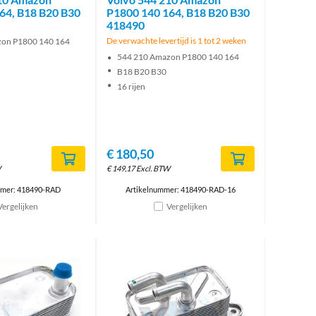
64, B18 B20 B30
P1800 140 164, B18 B20 B30
418490
De verwachte levertijd is 1 tot 2 weken
zon P1800 140 164
544 210 Amazon P1800 140 164
B18 B20 B30
16 rijen
€
180,50
W
€
149,17
Excl. BTW
mmer: 418490-RAD
Artikelnummer: 418490-RAD-16
Vergelijken
Vergelijken