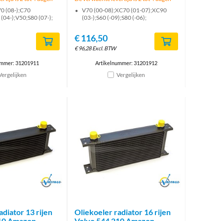
0 (08-);C70
V70 (00-08);XC70 (01-07);XC90
 (04-);V50;S80 (07-);
(03-);S60 (-09);S80 (-06);
€
116,50
€
96,28
Excl. BTW
ummer: 31201911
Artikelnummer: 31201912
Vergelijken
Vergelijken
Brand
Brand
adiator 13 rijen
Oliekoeler radiator 16 rijen
210 Amazon
Volvo 544 210 Amazon