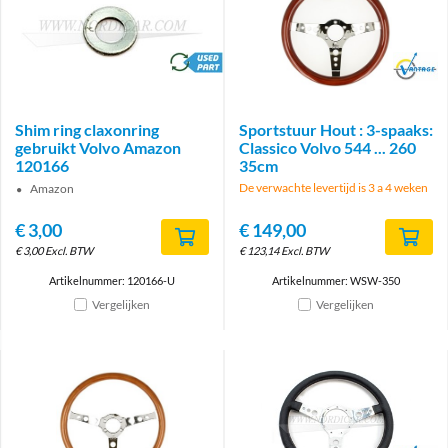
brand
Brand
Shim ring claxonring
Sportstuur Hout : 3-spaaks:
gebruikt Volvo Amazon
Classico Volvo 544 ... 260
120166
35cm
De verwachte levertijd is 3 a 4 weken
Amazon
€
3,00
€
149,00
€
3,00
Excl. BTW
€
123,14
Excl. BTW
Artikelnummer: 120166-U
Artikelnummer: WSW-350
Vergelijken
Vergelijken