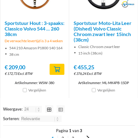
Brand
Sportstuur Hout : 3-spaaks:
Sportstuur Moto-Lita Leer
Classico Volvo 544 ... 260
(Dished) Volvo Classic
38cm
Chroom zwart leer 15inch
(38cm)
De verwachte levertijd is 3 a 4 weken
Classic Chroom zwart leer
544 210 Amazon P1800 140 164
15 inch (38cm)
38 cm
€
209,00
€
455,25
€
172,73
Excl. BTW
€
376,24
Excl. BTW
Artikelnummer: WSW-380
Artikelnummer: ML-MK4PB-15DP
Vergelijken
Vergelijken
Weergave:
Sorteren:
Pagina
1
van
3