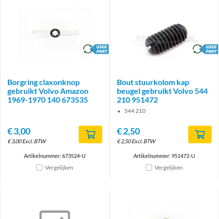
brand
brand
Borgring claxonknop
Bout stuurkolom kap
gebruikt Volvo Amazon
beugel gebruikt Volvo 544
1969-1970 140 673535
210 951472
544 210
€
3,00
€
2,50
€
3,00
Excl. BTW
€
2,50
Excl. BTW
Artikelnummer: 673524-U
Artikelnummer: 951472-U
Vergelijken
Vergelijken