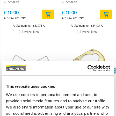
Amazon
Amazon
€
10,00
€
10,00
€
10,00
Excl. BTW
€
10,00
Excl. BTW
Artikelnummer: 653975-U
Artikelnummer: 654417-U
Vergelijken
Vergelijken
brand
brand
This website uses cookies
Claxonring vlinderstuur
Contactplaat claxon
gebruikt Volvo Amazon
gebruikt Volvo Amazon
We use cookies to personalise content and ads, to
1969-1970 140 673531
1969-1970 140 673533
provide social media features and to analyse our traffic.
We also share information about your use of our site with
€
35,00
€
10,00
our social media, advertising and analytics partners who
€
35,00
Excl. BTW
€
10,00
Excl. BTW