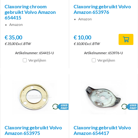
Claxonring chroom
Claxonring gebruikt Volvo
gebruikt Volvo Amazon
Amazon 653976
654415
Amazon
Amazon
€
35,00
€
10,00
€
35,00
Excl. BTW
€
10,00
Excl. BTW
Artikelnummer: 654415-U
Artikelnummer: 653976-U
Vergelijken
Vergelijken
brand
brand
Claxonring gebruikt Volvo
Claxonring gebruikt Volvo
Amazon 653975
Amazon 654417