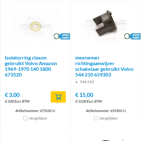
brand
brand
Isolatorring claxon
meenemer
gebruikt Volvo Amazon
richtingaanwijzer
1969-1970 140 1800
schakelaar gebruikt Volvo
673520
544 210 659303
544 210
€
3,00
€
15,00
€
3,00
Excl. BTW
€
15,00
Excl. BTW
Artikelnummer: 673520-U
Artikelnummer: 659303-U
Vergelijken
Vergelijken