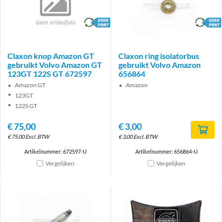
brand
brand
Claxon knop Amazon GT
Claxon ring isolatorbus
gebruikt Volvo Amazon GT
gebruikt Volvo Amazon
123GT 122S GT 672597
656864
Amazon GT
Amazon
123GT
122S GT
€
75,00
€
3,00
€
75,00
Excl. BTW
€
3,00
Excl. BTW
Artikelnummer: 672597-U
Artikelnummer: 656864-U
Vergelijken
Vergelijken