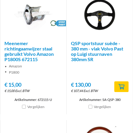
brand
Meenemer
QSP sportstuur suède -
richtingaanwijzer staal
380 mm - vlak Volvo Past
gebruikt Volvo Amazon
op Luigi stuurnaven
P1800S 672115
380mm SR
Amazon
P1800
€
15,00
€
130,00
€
15,00
Excl. BTW
€
107,44
Excl. BTW
Artikelnummer: 672115-U
Artikelnummer: SA-QSP-380
Vergelijken
Vergelijken