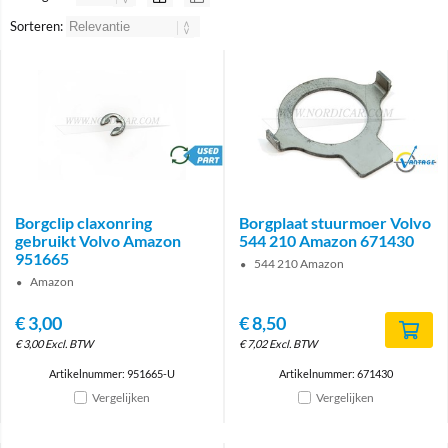
Sorteren:
brand
Brand
Borgclip claxonring
Borgplaat stuurmoer Volvo
gebruikt Volvo Amazon
544 210 Amazon 671430
951665
544 210 Amazon
Amazon
€
3,00
€
8,50
€
3,00
Excl. BTW
€
7,02
Excl. BTW
Artikelnummer: 951665-U
Artikelnummer: 671430
Vergelijken
Vergelijken