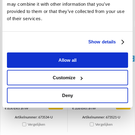
may combine it with other information that you’ve
Artikelnummer: 673531-U
Artikelnummer: 673533-U
provided to them or that they’ve collected from your use
Vergelijken
Vergelijken
of their services.
Show details
brand
brand
Allow all
Customize
Isolatieplaat claxon
isolatorring claxon
gebruikt Volvo Amazon
gebruikt Volvo Amazon
1969-1970 140 673534
1969-1970 140 673521
Deny
€
8,00
€
3,00
€
8,00
Excl. BTW
€
3,00
Excl. BTW
Artikelnummer: 673534-U
Artikelnummer: 673521-U
Vergelijken
Vergelijken