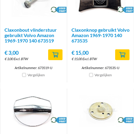
brand
brand
Claxonbout vlinderstuur
Claxonknop gebruikt Volvo
gebruikt Volvo Amazon
Amazon 1969-1970 140
1969-1970 140 673519
673535
€
3,00
€
15,00
€
3,00
Excl. BTW
€
15,00
Excl. BTW
Artikelnummer: 673519-U
Artikelnummer: 673535-U
Vergelijken
Vergelijken
brand
brand