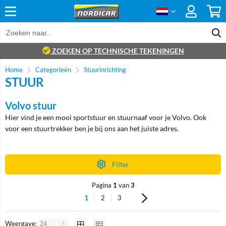
ZOEKEN OP TECHNISCHE TEKENINGEN
Home
Categorieën
Stuurinrichting
STUUR
Volvo stuur
Hier vind je een mooi sportstuur en stuurnaaf voor je Volvo. Ook
voor een stuurtrekker ben je bij ons aan het juiste adres.
Filter
Pagina
1
van
3
1
2
3
Weergave: