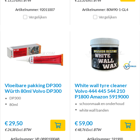
€
15,15
Excl. BTW
€
23,10
Excl. BTW
Artikelnummer: 92011007
Artikelnummer: 80W90-1-GL4
Vergelijken
Vergelijken
Brand
Vloeibare pakking DP300
White wall tyre cleaner
Würth 80ml Volvo DP300
Volvo 444 445 544 210
P1800 Amazon 5919000
DP300
schoonmaak en onderhoud
80ml
white wall banden
€
29,50
€
59,00
€
24,38
Excl. BTW
€
48,76
Excl. BTW
Artikelnummer: VP-0890100048
Artikelnummer: 591900