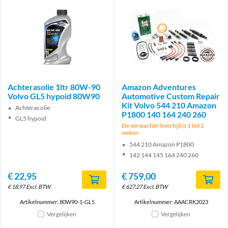
Brand
Achterasolie 1ltr 80W-90
Amazon Adventures
Volvo GL5 hypoid 80W90
Automotive Custom Repair
Kit Volvo 544 210 Amazon
Achteras olie
P1800 140 164 240 260
GL5 hypoid
De verwachte levertijd is 1 tot 2
weken
544 210 Amazon P1800
142 144 145 164 240 260
€
22,95
€
759,00
€
18,97
Excl. BTW
€
627,27
Excl. BTW
Artikelnummer: 80W90-1-GL5
Artikelnummer: AAACRK2023
Vergelijken
Vergelijken