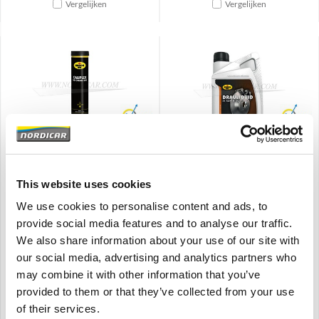
Vergelijken
Vergelijken
Brand
Brand
Kroon Oil Vet patroon EP2
Remvloeistof Kroon LV
400gram Volvo 444 445
Super DOT4 1Ltr Volvo
This website uses cookies
544 210 Ama 1800 140 164
DOT4
IB-005201
De verwachte levertijd is 1 tot 2
We use cookies to personalise content and ads, to
dagen
444 445 544 210 Ama
provide social media features and to analyse our traffic.
lage viscositeit
1800 140 164
We also share information about your use of our site with
hoog kookpunt
Heavy duty vet
our social media, advertising and analytics partners who
uitstekende corrosie bescherming
may combine it with other information that you’ve
€
11,50
€
38,38
provided to them or that they’ve collected from your use
€
9,50
Excl. BTW
€
31,72
Excl. BTW
of their services.