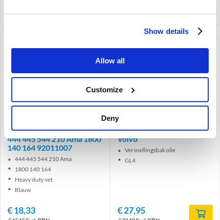
Artikelnummer: IB-005201
Artikelnummer: 577001
Vergelijken
Vergelijken
Show details
Allow all
Customize
Deny
TSL Multi Purpose Heavy
Versnellingsbakolie GL4
Duty Vet patroon Volvo
80W90 Kroon - 1 Liter
444 445 544 210 Ama 1800
Volvo
140 164 92011007
Versnellingsbak olie
444 445 544 210 Ama
GL4
1800 140 164
Heavy duty vet
Blauw
€
18,33
€
27,95