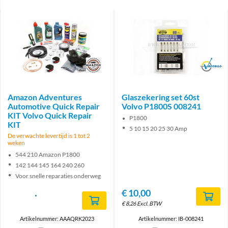
Brand
Brand
Amazon Adventures
Glaszekering set 60st
Automotive Quick Repair
Volvo P1800S 008241
KIT Volvo Quick Repair
P1800
KIT
5 10 15 20 25 30 Amp
De verwachte levertijd is 1 tot 2
weken
544 210 Amazon P1800
142 144 145 164 240 260
Voor snelle reparaties onderweg
€
10,00
€
8,26
Excl. BTW
Artikelnummer: AAAQRK2023
Artikelnummer: IB-008241