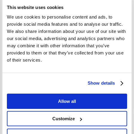
This website uses cookies
We use cookies to personalise content and ads, to
Brand
Brand
provide social media features and to analyse our traffic.
We also share information about your use of our site with
our social media, advertising and analytics partners who
Kachelpakking set
Kachelradiator Volvo
may combine it with other information that you’ve
compleet Volvo Amazon
Amazon Nieuw 653203
658721
provided to them or that they’ve collected from your use
Amazon
Amazon
of their services.
nieuw
geen statiegeld artikel
€
36,50
€
314,60
Show details
€
30,17
Excl. BTW
€
260,00
Excl. BTW
Artikelnummer: 658721
Artikelnummer: 653203
Allow all
Vergelijken
Vergelijken
Customize