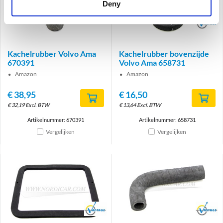
Deny
Brand
Kachelrubber Volvo Ama
Kachelrubber bovenzijde
670391
Volvo Ama 658731
Amazon
Amazon
€
38,95
€
16,50
€
32,19
Excl. BTW
€
13,64
Excl. BTW
Artikelnummer: 670391
Artikelnummer: 658731
Vergelijken
Vergelijken
Brand
Brand