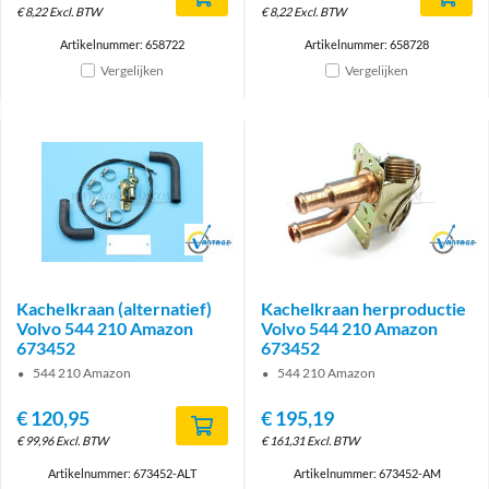
€
8,22
Excl. BTW
€
8,22
Excl. BTW
Artikelnummer: 658722
Artikelnummer: 658728
Vergelijken
Vergelijken
Brand
Brand
Kachelkraan (alternatief)
Kachelkraan herproductie
Volvo 544 210 Amazon
Volvo 544 210 Amazon
673452
673452
544 210 Amazon
544 210 Amazon
€
120,95
€
195,19
€
99,96
Excl. BTW
€
161,31
Excl. BTW
Artikelnummer: 673452-ALT
Artikelnummer: 673452-AM