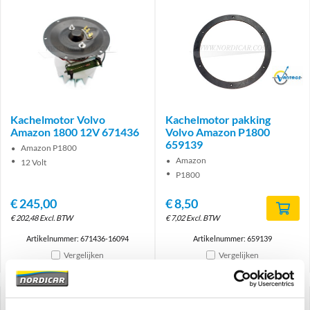
Brand
Kachelmotor Volvo
Kachelmotor pakking
Amazon 1800 12V 671436
Volvo Amazon P1800
659139
Amazon P1800
Amazon
12 Volt
P1800
€
245,00
€
8,50
€
202,48
Excl. BTW
€
7,02
Excl. BTW
Artikelnummer: 671436-16094
Artikelnummer: 659139
Vergelijken
Vergelijken