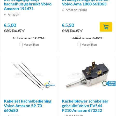
kachelhuis gebruikt Volvo
Volvo Ama 1800 661063
Amazon 191471
Amazon P1800
Amazon
€
5,00
€
5,50
€
5,00
Excl. BTW
€
4,55
Excl. BTW
Artikelnummer: 191471-U
Artikelnummer: 661063
Vergelijken
Vergelijken
Brand
brand
Kabelset kachelbediening
Kachelblower schakelaar
Volvo Amazon 59-70
gebruikt Volvo PV544
660680
P210 Amazon 673222