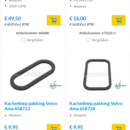
Amazon
PV544 P210
1959-1970
Amazon
€
49,50
€
16,00
€
40,91
Excl. BTW
€
16,00
Excl. BTW
Artikelnummer: 660680
Artikelnummer: 673222-U
Vergelijken
Vergelijken
Brand
Brand
Kachelklep pakking Volvo
Kachelklep pakking Volvo
Ama 658722
Ama 658728
Amazon
Amazon
€
9,95
€
9,95