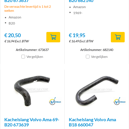
B20 673637
B20 682140
De verwachte levertijd is 1 tot 2
Amazon
weken
1969-
Amazon
B20
€
20,50
€
19,95
€
16,94
Excl. BTW
€
16,49
Excl. BTW
Artikelnummer: 673637
Artikelnummer: 682140
Vergelijken
Vergelijken
Brand
Brand
Kachelslang Volvo Ama 69-
Kachelslang Volvo Ama
B20 673639
B18 660047