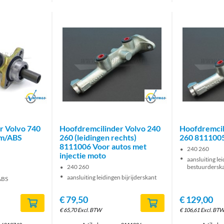
Brand
Brand
r Volvo 740
Hoofdremcilinder Volvo 240
Hoofdremcil
 m/ABS
260 (leidingen rechts)
260 811100
8111006 Voor autos met
240 260
injectie moto
aansluiting le
240 260
bestuurdersk
aansluiting leidingen bijrijderskant
ABS
€
79,50
€
129,00
€
65,70
Excl. BTW
€
106,61
Excl. BT