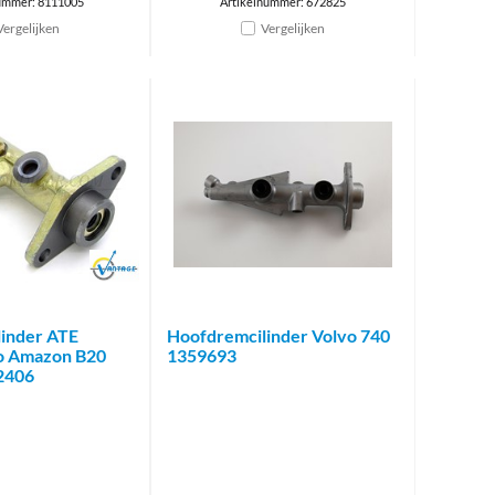
ummer: 8111005
Artikelnummer: 672825
Vergelijken
Vergelijken
Brand
inder ATE
Hoofdremcilinder Volvo 740
o Amazon B20
1359693
2406