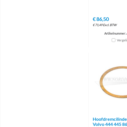
€
86,50
€
71,49
Excl. BTW
Artikelnummer:
Vergel
Hoofdremcilinde
Volvo 444 445 8