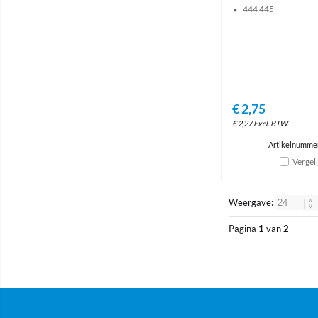
444 445
€
2,75
€
2,27
Excl. BTW
Artikelnumme
Vergel
Weergave:
Pagina
1
van
2