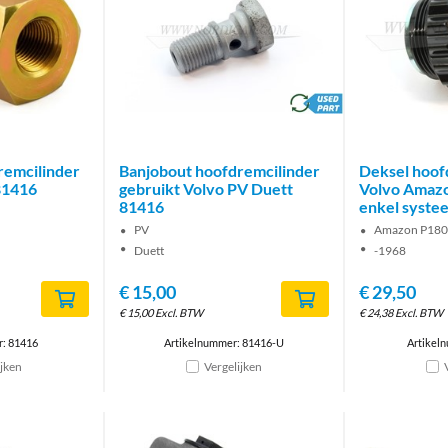
brand
remcilinder
Banjobout hoofdremcilinder
Deksel hoof
81416
gebruikt Volvo PV Duett
Volvo Amaz
81416
enkel syste
PV
Amazon P180
Duett
-1968
€
15,00
€
29,50
€
15,00
Excl. BTW
€
24,38
Excl. BTW
r: 81416
Artikelnummer: 81416-U
Artikel
ijken
Vergelijken