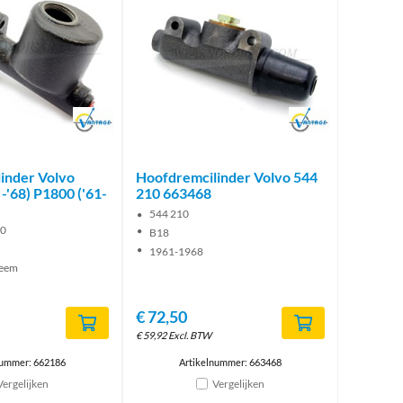
Brand
Brand
inder Volvo
Hoofdremcilinder Volvo 544
-'68) P1800 ('61-
210 663468
544 210
00
B18
1961-1968
teem
€
72,50
€
59,92
Excl. BTW
nummer: 662186
Artikelnummer: 663468
Vergelijken
Vergelijken