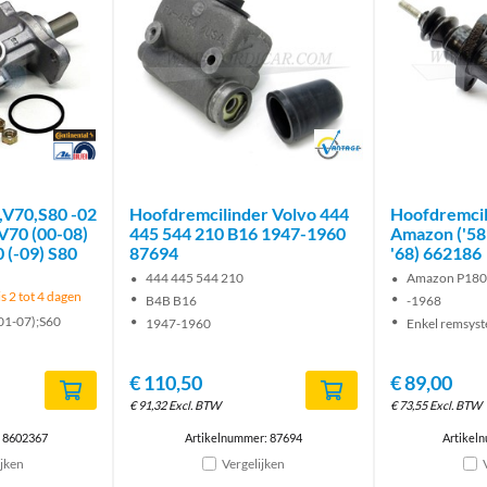
Brand
Brand
,V70,S80 -02
Hoofdremcilinder Volvo 444
Hoofdremcil
V70 (00-08)
445 544 210 B16 1947-1960
Amazon ('58 
 (-09) S80
87694
'68) 662186
444 445 544 210
Amazon P18
s 2 tot 4 dagen
B4B B16
-1968
01-07);S60
1947-1960
Enkel remsys
€
110,50
€
89,00
€
91,32
Excl. BTW
€
73,55
Excl. BTW
: 8602367
Artikelnummer: 87694
Artikel
ijken
Vergelijken