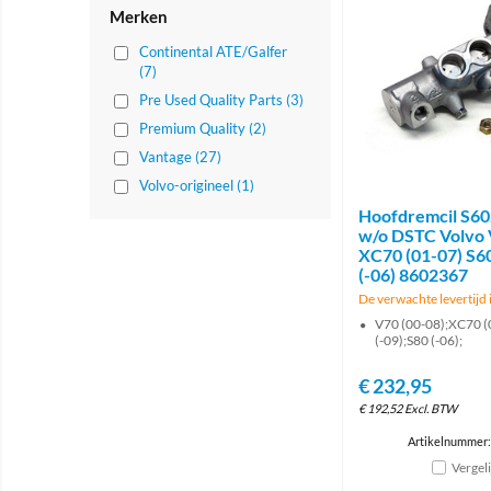
Merken
Continental ATE/Galfer
(7)
Pre Used Quality Parts (3)
Premium Quality (2)
Vantage (27)
Volvo-origineel (1)
Hoofdremcil S60
w/o DSTC Volvo 
XC70 (01-07) S60
(-06) 8602367
De verwachte levertijd i
V70 (00-08);XC70 (
(-09);S80 (-06);
€
232,95
€
192,52
Excl. BTW
Artikelnummer
Vergel