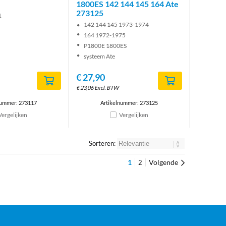
1800ES 142 144 145 164 Ate
273125
1
142 144 145 1973-1974
164 1972-1975
P1800E 1800ES
systeem Ate
€
27,90
€
23,06
Excl. BTW
nummer: 273117
Artikelnummer: 273125
Vergelijken
Vergelijken
Sorteren:
1
Volgende
2