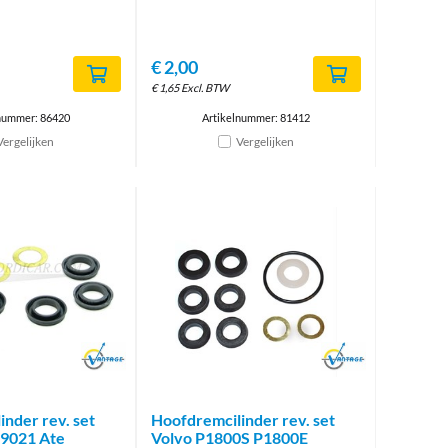
€
2,00
€
1,65
Excl. BTW
nummer: 86420
Artikelnummer: 81412
Vergelijken
Vergelijken
Brand
Brand
nder rev. set
Hoofdremcilinder rev. set
79021 Ate
Volvo P1800S P1800E