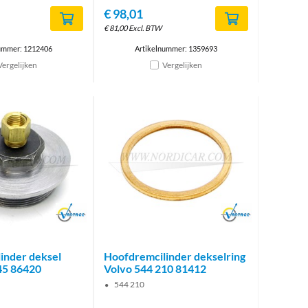
€
98,01
€
81,00
Excl. BTW
ummer: 1212406
Artikelnummer: 1359693
Vergelijken
Vergelijken
Brand
Brand
inder deksel
Hoofdremcilinder dekselring
45 86420
Volvo 544 210 81412
544 210