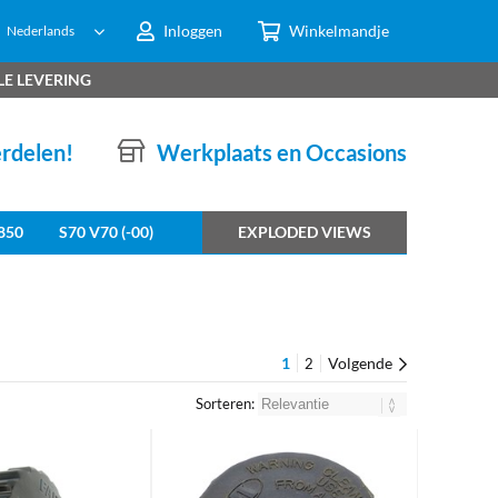
Inloggen
Winkelmandje
Nederlands
LE LEVERING
erdelen!
Werkplaats en Occasions
850
S70 V70 (-00)
EXPLODED VIEWS
1
Volgende
2
Sorteren: