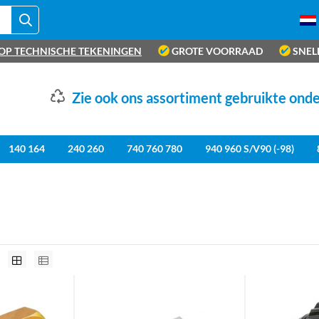
OP TECHNISCHE TEKENINGEN
GROTE VOORRAAD
SNEL
Zie ook ons assortiment gebruikte ond
140 164
240 260
740 760 780
940 960 S/V90 (-98)