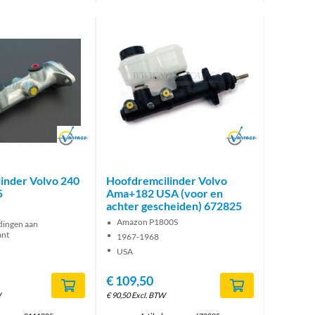
Brand
Brand
inder Volvo 240
Hoofdremcilinder Volvo
5
Ama+182 USA (voor en
achter gescheiden) 672825
Amazon P1800S
idingen aan
ant
1967-1968
USA
€
109,50
W
€
90,50
Excl. BTW