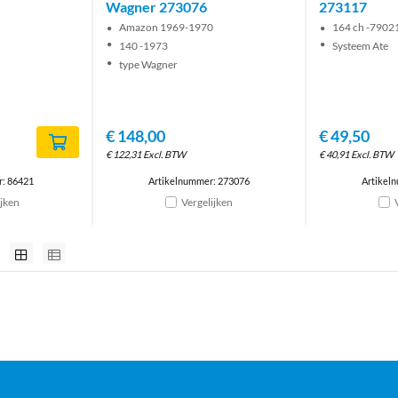
Wagner 273076
273117
Amazon 1969-1970
164 ch -7902
140 -1973
Systeem Ate
type Wagner
€
148,00
€
49,50
€
122,31
Excl. BTW
€
40,91
Excl. BTW
r: 86421
Artikelnummer: 273076
Artikel
ijken
Vergelijken