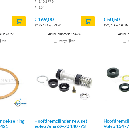
140 1973-
164
€
169,00
€
50,50
€
139,67
Excl. BTW
€
41,74
Excl. BTW
 AD673766
Artikelnummer: 673766
Artikel
ijken
Vergelijken
Brand
r dekselring
Hoofdremcilinder rev. set
Hoofdremcili
6421
Volvo Ama 69-70 140 -73
Volvo 164 -