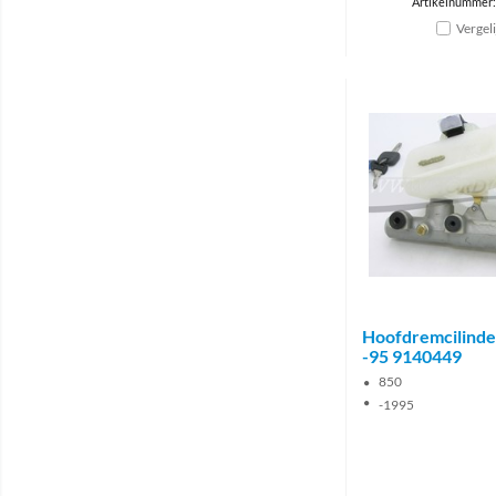
Artikelnummer
Vergel
Hoofdremcilinde
-95 9140449
850
-1995