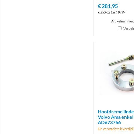
€
281,95
€
233,02
Excl. BTW
Artikelnummer
Vergel
Hoofdremcilinde
Volvo Ama enkel
AD673766
De verwachte levertijd 