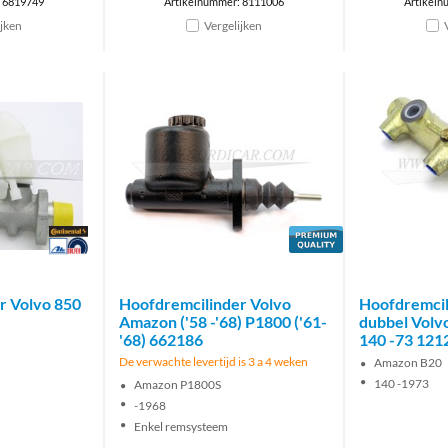
: 6819749
Artikelnummer: 8111006
Artikeln
ijken
Vergelijken
Brand
Brand
r Volvo 850
Hoofdremcilinder Volvo
Hoofdremcil
Amazon ('58 -'68) P1800 ('61-
dubbel Volv
'68) 662186
140 -73 121
De verwachte levertijd is 3 a 4 weken
Amazon B20
140 -1973
Amazon P1800S
-1968
Enkel remsysteem