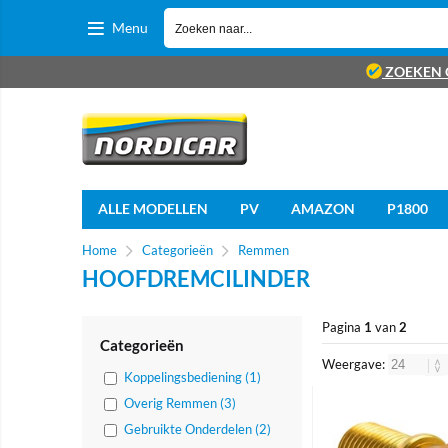
Menu
ZOEKEN 
ALLE MODELLEN
PV
AMAZON
P1800
Home
Categorieën
Remmen
HOOFDREMCILINDER
Pagina
1
van
2
Categorieën
Weergave:
Koppelingsbediening (1)
Overig Remmen (3)
Gebruikte Onderdelen (2)