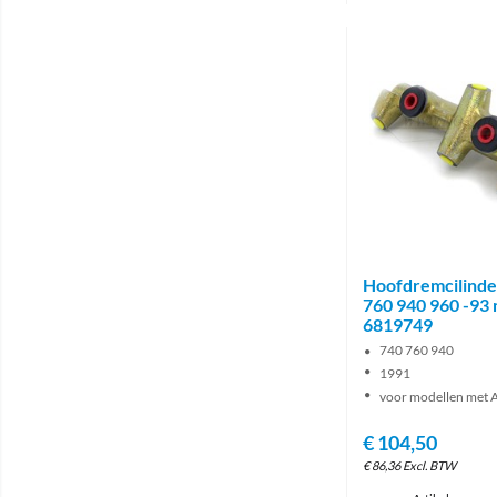
Hoofdremcilinde
760 940 960 -93
6819749
740 760 940
1991
voor modellen met 
€
104,50
€
86,36
Excl. BTW