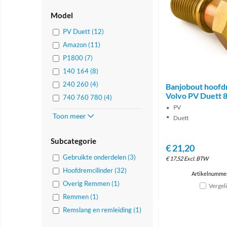
Model
PV Duett (12)
Amazon (11)
P1800 (7)
140 164 (8)
240 260 (4)
Banjobout hoofd
Volvo PV Duett 
740 760 780 (4)
PV
Toon meer
Duett
Subcategorie
€
21,20
Gebruikte onderdelen (3)
€
17,52
Excl. BTW
Hoofdremcilinder (32)
Artikelnumme
Overig Remmen (1)
Vergel
Remmen (1)
Remslang en remleiding (1)