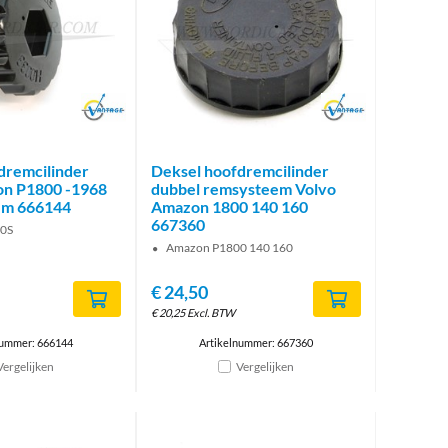
Brand
Brand
dremcilinder
Deksel hoofdremcilinder
on P1800 -1968
dubbel remsysteem Volvo
em 666144
Amazon 1800 140 160
667360
0S
Amazon P1800 140 160
€
24,50
€
20,25
Excl. BTW
nummer: 666144
Artikelnummer: 667360
Vergelijken
Vergelijken