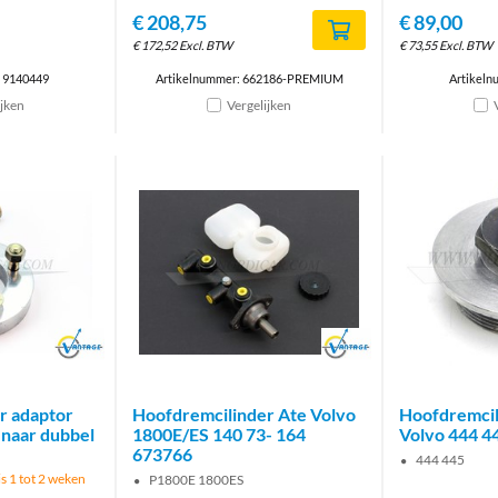
€
208,75
€
89,00
€
172,52
Excl. BTW
€
73,55
Excl. BTW
: 9140449
Artikelnummer: 662186-PREMIUM
Artikeln
ijken
Vergelijken
Brand
Brand
r adaptor
Hoofdremcilinder Ate Volvo
Hoofdremcil
 naar dubbel
1800E/ES 140 73- 164
Volvo 444 4
673766
444 445
is 1 tot 2 weken
P1800E 1800ES