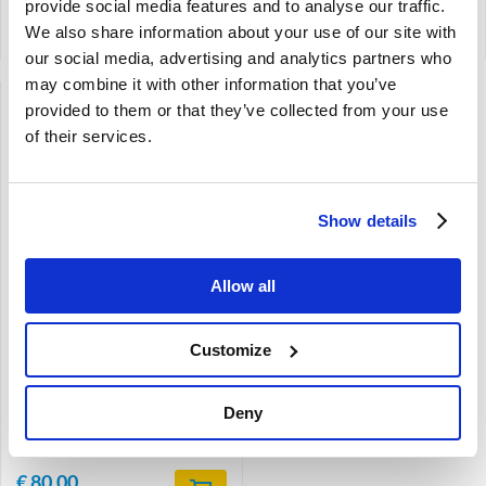
provide social media features and to analyse our traffic.
Artikelnummer: 692662
Artikelnummer: 691434-691437
We also share information about your use of our site with
Vergelijken
Vergelijken
our social media, advertising and analytics partners who
may combine it with other information that you’ve
provided to them or that they’ve collected from your use
of their services.
Brand
Show details
Zijpaneel bekleding set
Allow all
Rood Achterzijde Links +
Rechts Volvo Amazon code
420-532 691817
Customize
De verwachte levertijd is 1 tot 4
maanden
Links en Rechts
Deny
Rood
interieurcode 416-514, 420-532
€
80,00