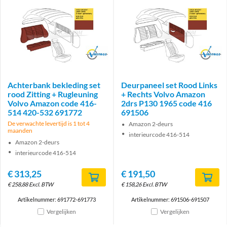
Brand
Brand
Achterbank bekleding set
Deurpaneel set Rood Links
rood Zitting + Rugleuning
+ Rechts Volvo Amazon
Volvo Amazon code 416-
2drs P130 1965 code 416
514 420-532 691772
691506
De verwachte levertijd is 1 tot 4
Amazon 2-deurs
maanden
interieurcode 416-514
Amazon 2-deurs
interieurcode 416-514
€
313,25
€
191,50
€
258,88
Excl. BTW
€
158,26
Excl. BTW
Artikelnummer: 691772-691773
Artikelnummer: 691506-691507
Vergelijken
Vergelijken