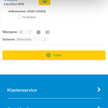
€
66,12
Excl. BTW
Artikelnummer: 691817-691818
Vergelijken
Weergave:
Sorteren:
Filter
Klantenservice