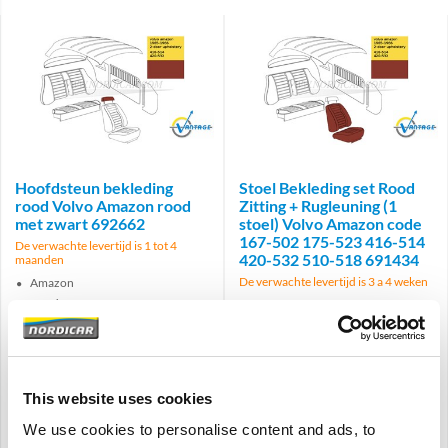
Brand
Brand
Hoofdsteun bekleding
Stoel Bekleding set Rood
rood Volvo Amazon rood
Zitting + Rugleuning (1
met zwart 692662
stoel) Volvo Amazon code
167-502 175-523 416-514
De verwachte levertijd is 1 tot 4
420-532 510-518 691434
maanden
De verwachte levertijd is 3 a 4 weken
Amazon
Rood
leuning en zitting
interieurcode 167-502, 175-523,
Rood
416-514, 420-532, 510-518
interieurcode 167-502, 175-523,
416-514, 420-532, 510-518
This website uses cookies
€
44,95
€
269,00
€
37,15
Excl. BTW
€
222,31
Excl. BTW
We use cookies to personalise content and ads, to