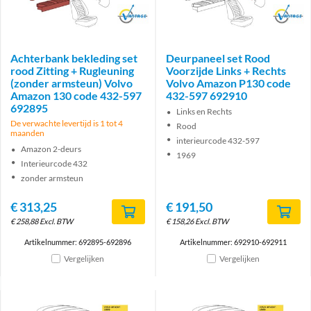
Brand
Brand
Achterbank bekleding set
Deurpaneel set Rood
rood Zitting + Rugleuning
Voorzijde Links + Rechts
(zonder armsteun) Volvo
Volvo Amazon P130 code
Amazon 130 code 432-597
432-597 692910
692895
Links en Rechts
De verwachte levertijd is 1 tot 4
Rood
maanden
interieurcode 432-597
Amazon 2-deurs
1969
Interieurcode 432
zonder armsteun
€
313,25
€
191,50
€
258,88
Excl. BTW
€
158,26
Excl. BTW
Artikelnummer: 692895-692896
Artikelnummer: 692910-692911
Vergelijken
Vergelijken