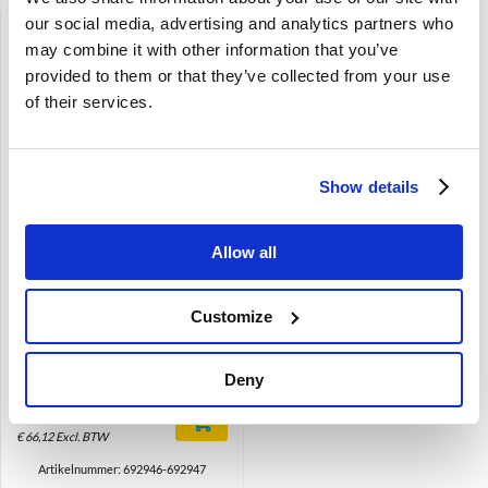
our social media, advertising and analytics partners who
may combine it with other information that you’ve
provided to them or that they’ve collected from your use
of their services.
Brand
Show details
Zijpaneel bekleding set
Rood Achterzijde Links +
Rechts Volvo Amazon P130
Allow all
code 432-597 692946
De verwachte levertijd is 1 tot 4
maanden
Customize
Links en Rechts
Rood
interieurcode 432-597
Deny
€
80,00
€
66,12
Excl. BTW
Artikelnummer: 692946-692947