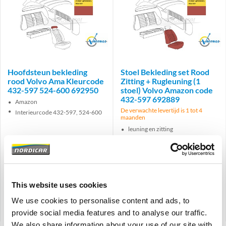
Brand
Brand
Hoofdsteun bekleding
Stoel Bekleding set Rood
rood Volvo Ama Kleurcode
Zitting + Rugleuning (1
432-597 524-600 692950
stoel) Volvo Amazon code
432-597 692889
Amazon
De verwachte levertijd is 1 tot 4
Interieurcode 432-597, 524-600
maanden
leuning en zitting
Rood
interieurcode 432-597
€
51,75
€
263,95
€
42,77
Excl. BTW
€
218,14
Excl. BTW
This website uses cookies
Artikelnummer: 692950
Artikelnummer: 692889-692890
We use cookies to personalise content and ads, to
Vergelijken
Vergelijken
provide social media features and to analyse our traffic.
We also share information about your use of our site with