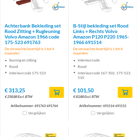
Brand
Brand
Achterbank Bekleding set
B-Stijl bekleding set Rood
Rood Zitting + Rugleuning
Links + Rechts Volvo
Volvo Amazon 1966 code
Amazon P120 P220 1965-
175-523 691763
1966 691514
De verwachte levertijd is 1 tot 4
De verwachte levertijd is 1 tot 4
maanden
maanden
leuning en zitting
interieurcode
Rood
Rood
interieurcode 175-523
Interieurcode 167-502, 175-523,
510
€
313,25
€
101,50
€
258,88
Excl. BTW
€
83,88
Excl. BTW
Artikelnummer: 691763-691764
Artikelnummer: 691514-691515
Vergelijken
Vergelijken