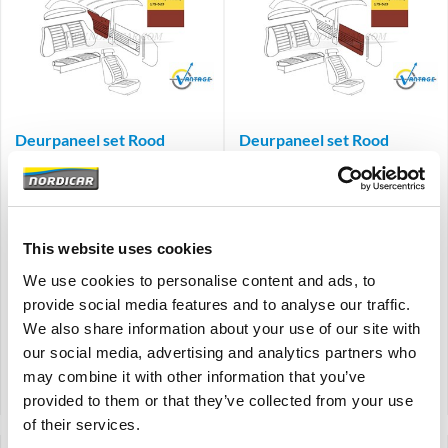
Brand
Brand
Deurpaneel set Rood
Deurpaneel set Rood
Achterzijde Links + Rechts
Voorzijde Links + Rechts
Volvo Amazon P120 P220
Volvo Amazon P120 220
1965-1966 691811
1965-1966 691805
De verwachte levertijd is 1 tot 4
De verwachte levertijd is 1 tot 4
maanden
maanden
This website uses cookies
Amazon 4-deurs Amazon-combi
Amazon 4-deurs Amazon-combi
interieurcode 175-523, 514-536
interieurcode 175-523, 514-536
We use cookies to personalise content and ads, to
provide social media features and to analyse our traffic.
€
191,50
€
184,00
We also share information about your use of our site with
€
158,26
Excl. BTW
€
152,07
Excl. BTW
our social media, advertising and analytics partners who
Artikelnummer: 691811-691812
Artikelnummer: 691805-691806
may combine it with other information that you’ve
Vergelijken
Vergelijken
provided to them or that they’ve collected from your use
of their services.