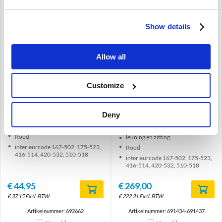
Show details
Brand
Brand
Allow all
Hoofdsteun bekleding
Stoel Bekleding set Rood
Customize
rood Volvo Amazon rood
Zitting + Rugleuning (1
met zwart 692662
stoel) Volvo Amazon code
167-502 175-523 416-514
De verwachte levertijd is 1 tot 4
420-532 510-518 691434
Deny
maanden
De verwachte levertijd is 3 a 4 weken
Amazon
Rood
leuning en zitting
interieurcode 167-502, 175-523,
Rood
416-514, 420-532, 510-518
interieurcode 167-502, 175-523,
416-514, 420-532, 510-518
€
44,95
€
269,00
€
37,15
Excl. BTW
€
222,31
Excl. BTW
Artikelnummer: 692662
Artikelnummer: 691434-691437