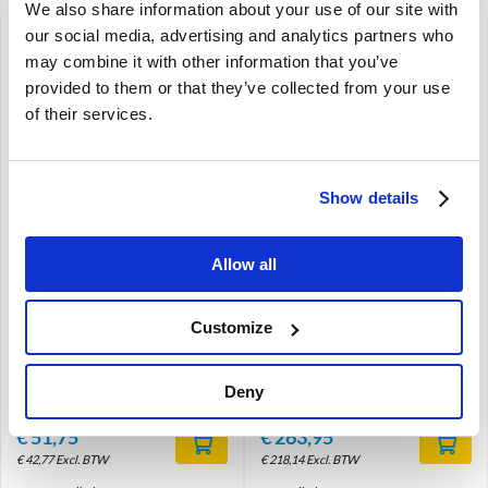
We also share information about your use of our site with
our social media, advertising and analytics partners who
may combine it with other information that you’ve
provided to them or that they’ve collected from your use
of their services.
Brand
Brand
Show details
Hoofdsteun bekleding
Stoel Bekleding set Licht
lichtblauw Volvo Ama
Blauw Zitting+Rugleuning
Kleurcode 170-505 419-
(1 stoel) Volvo Amazon
517 513-521 692666
code 170-505 419-517
Allow all
513-521 691446
Amazon
Amazon
Blauw
Customize
Zitting en Rug
inerieurcode 170-505, 419-517,
513-521
Blauw
Ineterieurcode 170-505, 513-
Deny
521, 419-517
€
51,75
€
263,95
€
42,77
Excl. BTW
€
218,14
Excl. BTW