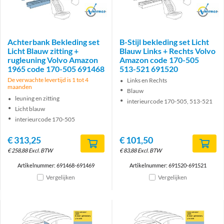
Brand
Brand
Achterbank Bekleding set
B-Stijl bekleding set Licht
Licht Blauw zitting +
Blauw Links + Rechts Volvo
rugleuning Volvo Amazon
Amazon code 170-505
1965 code 170-505 691468
513-521 691520
De verwachte levertijd is 1 tot 4
Links en Rechts
maanden
Blauw
leuning en zitting
interieurcode 170-505, 513-521
Licht blauw
interieurcode 170-505
€
313,25
€
101,50
€
258,88
Excl. BTW
€
83,88
Excl. BTW
Artikelnummer: 691468-691469
Artikelnummer: 691520-691521
Vergelijken
Vergelijken