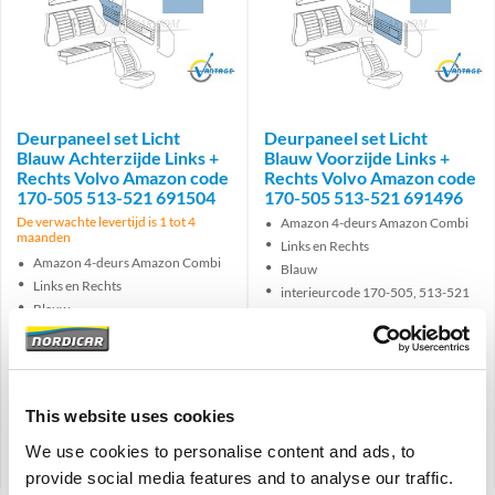
Brand
Brand
Deurpaneel set Licht
Deurpaneel set Licht
Blauw Achterzijde Links +
Blauw Voorzijde Links +
Rechts Volvo Amazon code
Rechts Volvo Amazon code
170-505 513-521 691504
170-505 513-521 691496
De verwachte levertijd is 1 tot 4
Amazon 4-deurs Amazon Combi
maanden
Links en Rechts
Amazon 4-deurs Amazon Combi
Blauw
Links en Rechts
interieurcode 170-505, 513-521
Blauw
Interieurcode 170-505, 513-521
€
191,50
€
184,00
€
158,26
Excl. BTW
€
152,07
Excl. BTW
This website uses cookies
Artikelnummer: 691504-691505
Artikelnummer: 691496-691497
We use cookies to personalise content and ads, to
Vergelijken
Vergelijken
provide social media features and to analyse our traffic.