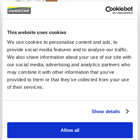
Brand
This website uses cookies
Stoel bekleding set bruin
We use cookies to personalise content and ads, to
zitting + rugleuning (1
stoel) Volvo Duett 210
provide social media features and to analyse our traffic.
code 229-543 230-544
We also share information about your use of our site with
692262
our social media, advertising and analytics partners who
210
may combine it with other information that you’ve
Bruin
provided to them or that they’ve collected from your use
Interieurcode 229-543, 230-544
of their services.
€
187,25
€
154,75
Excl. BTW
Artikelnummer: 692262-692263
Show details
Vergelijken
Allow all
Weergave: