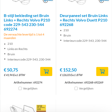
B-stijl bekleding set Bruin
Deurpaneel set Bruin Links
Links + Rechts Volvo P210
+ Rechts Volvo Duett P210
code 229-543 230-544
692268
692274
210
De verwachte levertijd is 1 tot 4
Bruin
maanden
Interieurcode 229-543, 230-544
210
Links en Rechts
Bruin
Interieurcode 229-543, 230-544
€
50,75
€
152,50
€
41,94
Excl. BTW
€
126,03
Excl. BTW
Artikelnummer: 692274
Artikelnummer: 692268-692269
Vergelijken
Vergelijken