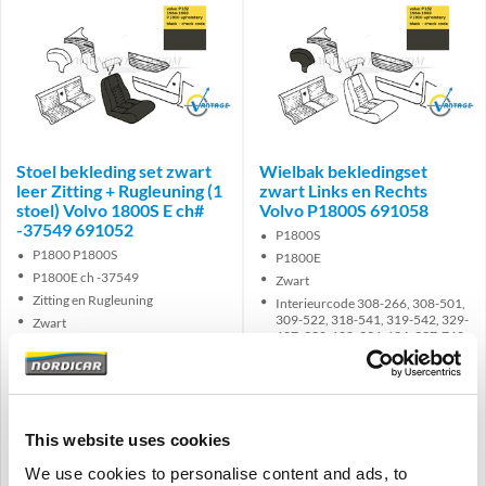
Brand
Brand
Stoel bekleding set zwart
Wielbak bekledingset
leer Zitting + Rugleuning (1
zwart Links en Rechts
stoel) Volvo 1800S E ch#
Volvo P1800S 691058
-37549 691052
P1800S
P1800 P1800S
P1800E
P1800E ch -37549
Zwart
Zitting en Rugleuning
Interieurcode 308-266, 308-501,
309-522, 318-541, 319-542, 329-
Zwart
627, 330-628, 336-634, 337-762,
Interieurcode 308-266, 308-501,
338-763, 343-768, 344-769, 345-
309-522, 318-541, 319-542, 329-
807, 346-808, 347-809, 348-809,
627, 330-628, 335-633, 336-634,
353-813, 354-814
337-762, 338-763, 343-768, 344-
769
This website uses cookies
€
459,00
€
59,00
We use cookies to personalise content and ads, to
€
379,34
Excl. BTW
€
48,76
Excl. BTW