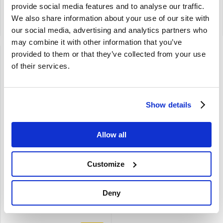
provide social media features and to analyse our traffic.
Artikelnummer: 691052-691053
Artikelnummer: 691058-691059
We also share information about your use of our site with
Vergelijken
Vergelijken
our social media, advertising and analytics partners who
may combine it with other information that you’ve
provided to them or that they’ve collected from your use
of their services.
Brand
Show details
Zijpaneelset Zwart
Allow all
Achterzijde Links + Rechts
Volvo 1800S 691056
P1800 P1800S
Customize
P1800E ch -37549
Zwart
Interieurcode 308-266, 308-501,
Deny
318-541, 319-542, 329-627, 330-
628, 335-633, 336-634,