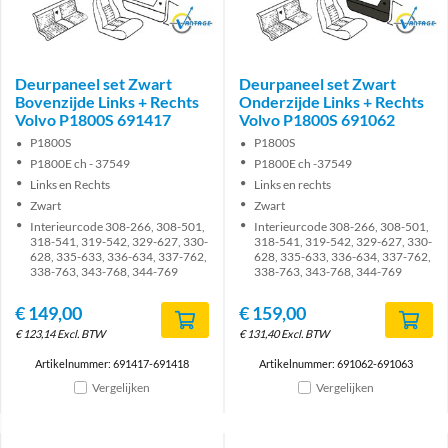
Brand
Brand
Deurpaneel set Zwart
Deurpaneel set Zwart
Bovenzijde Links + Rechts
Onderzijde Links + Rechts
Volvo P1800S 691417
Volvo P1800S 691062
P1800S
P1800S
P1800E ch - 37549
P1800E ch -37549
Links en Rechts
Links en rechts
Zwart
Zwart
Interieurcode 308-266, 308-501,
Interieurcode 308-266, 308-501,
318-541, 319-542, 329-627, 330-
318-541, 319-542, 329-627, 330-
628, 335-633, 336-634, 337-762,
628, 335-633, 336-634, 337-762,
338-763, 343-768, 344-769
338-763, 343-768, 344-769
€
149,00
€
159,00
€
123,14
Excl. BTW
€
131,40
Excl. BTW
Artikelnummer: 691417-691418
Artikelnummer: 691062-691063
Vergelijken
Vergelijken