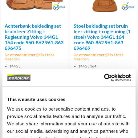
Brand
Brand
Achterbank bekleding set
Stoel bekleding set bruin
bruin leer Zitting +
leer zitting + rugleuning (1
Rugleuning Volvo 144GL
stoel) Volvo 144GL 164
164 code 960-862 961-863
code 960-862 961-863
696475
696469
De verwachte levertijd is 1 tot 4
De verwachte levertijd is 1 tot 4
maanden
maanden
144GL
144GL 164
164 Interieurcode 960-862, 961-
Interieurcode 960-862, 961-863
863
€
940,50
€
491,95
€
777,27
Excl. BTW
€
406,57
Excl. BTW
This website uses cookies
Artikelnummer: 696475-696478
Artikelnummer: 696469-696472
We use cookies to personalise content and ads, to
Vergelijken
Vergelijken
provide social media features and to analyse our traffic.
We also share information about your use of our site with
our social media, advertising and analytics partners who
Weergave: