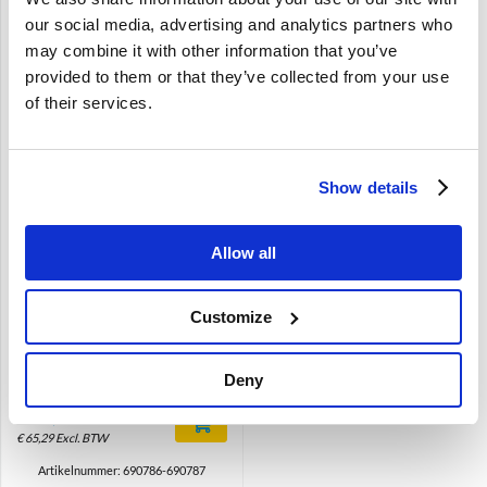
our social media, advertising and analytics partners who
may combine it with other information that you’ve
provided to them or that they’ve collected from your use
of their services.
Brand
Zijpaneel bekleding set
Show details
rood 45-223 Achterzijde
Links + Rechts Volvo PV
690786
Allow all
De verwachte levertijd is 1 tot 4
maanden
544
Customize
Links en Rechts
Rood
Interieurcode 43-221, 45-223
Deny
€
79,00
€
65,29
Excl. BTW
Artikelnummer: 690786-690787