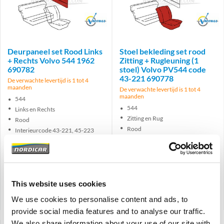
Brand
Brand
Deurpaneel set Rood Links
Stoel bekleding set rood
+ Rechts Volvo 544 1962
Zitting + Rugleuning (1
690782
stoel) Volvo PV544 code
43-221 690778
De verwachte levertijd is 1 tot 4
maanden
De verwachte levertijd is 1 tot 4
maanden
544
544
Links en Rechts
Zitting en Rug
Rood
Rood
Interieurcode 43-221, 45-223
Interieurcode 43-221
€
169,00
€
191,95
€
139,67
Excl. BTW
€
158,64
Excl. BTW
This website uses cookies
Artikelnummer: 690782-690783
Artikelnummer: 690778-690779
Vergelijken
Vergelijken
We use cookies to personalise content and ads, to
provide social media features and to analyse our traffic.
We also share information about your use of our site with