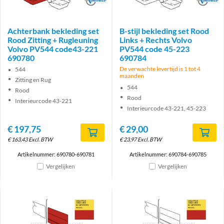
Achterbank bekleding set
B-stijl bekleding set Rood
Rood Zitting + Rugleuning
Links + Rechts Volvo
Volvo PV544 code43-221
PV544 code 45-223
690780
690784
De verwachte levertijd is 1 tot 4
544
maanden
Zitting en Rug
544
Rood
Rood
Interieurcode 43-221
Interieurcode 43-221, 45-223
€
197,75
€
29,00
€
163,43
Excl. BTW
€
23,97
Excl. BTW
Artikelnummer: 690780-690781
Artikelnummer: 690784-690785
Vergelijken
Vergelijken