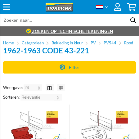
ZOEKEN OP TECHNISCHE TEKENINGEN
Home
Categorieën
Bekleding in kleur
PV
PV544
Rood
1962-1963 CODE 43-221
Filter
Weergave:
Sorteren:
Brand
Brand