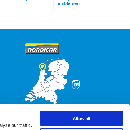
emblemen
Allow all
yse our traffic.