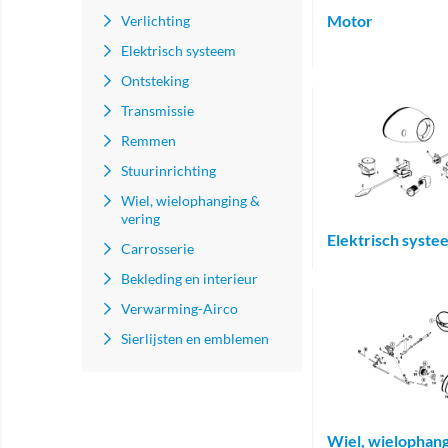
Motor
Verlichting
Elektrisch systeem
Ontsteking
Transmissie
Remmen
Stuurinrichting
Wiel, wielophanging &
vering
Elektrisch syste
Carrosserie
Bekleding en interieur
Verwarming-Airco
Sierlijsten en emblemen
Wiel, wielophang