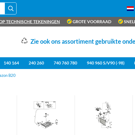
OP TECHNISCHE TEKENINGEN
GROTE VOORRAAD
SNEL
Zie ook ons assortiment gebruikte ond
140 164
240 260
740 760 780
940 960 S/V90 (-98)
azon B20