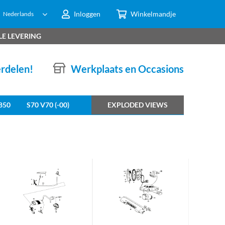
Inloggen
Winkelmandje
Nederlands
LE LEVERING
erdelen!
Werkplaats en Occasions
850
S70 V70 (-00)
EXPLODED VIEWS