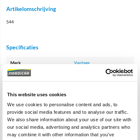
Artikelomschrijving
544
Specificaties
Merk
Vantage
Artikelcode
662214
OE referentie
662214
This website uses cookies
We use cookies to personalise content and ads, to
Gerelateerde artikelen
provide social media features and to analyse our traffic.
We also share information about your use of our site with
our social media, advertising and analytics partners who
may combine it with other information that you’ve