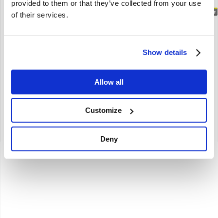
provided to them or that they’ve collected from your use
Brand
of their services.
Koppeling as steunplaat carroserie Volvo 444 544 662226
Show details
444 544
Allow all
€
24,75
€
20,45
Excl. BTW
Customize
Artikelnummer: 662226
Deny