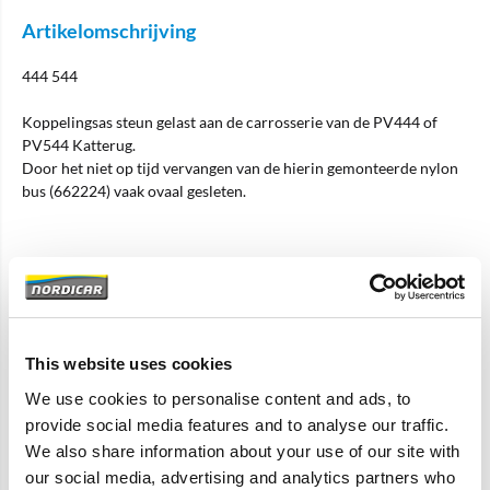
Artikelomschrijving
444 544
Koppelingsas steun gelast aan de carrosserie van de PV444 of
PV544 Katterug.
Door het niet op tijd vervangen van de hierin gemonteerde nylon
bus (662224) vaak ovaal gesleten.
Specificaties
Merk
Own Production
This website uses cookies
Artikelcode
662226
We use cookies to personalise content and ads, to
OE referentie
662226
provide social media features and to analyse our traffic.
We also share information about your use of our site with
our social media, advertising and analytics partners who
Gerelateerde artikelen