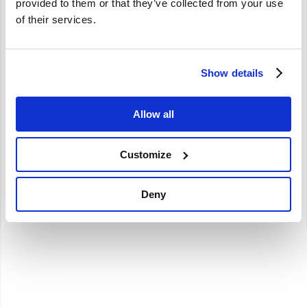
provided to them or that they’ve collected from your use
of their services.
Stuurhuis moer 3/4 UNF Volvo 544 210 Amazon P1800
Show details
950389
544 210
Amazon
Allow all
P1800
€
9,26
Customize
€
7,65
Excl. BTW
Deny
Artikelnummer: 950389