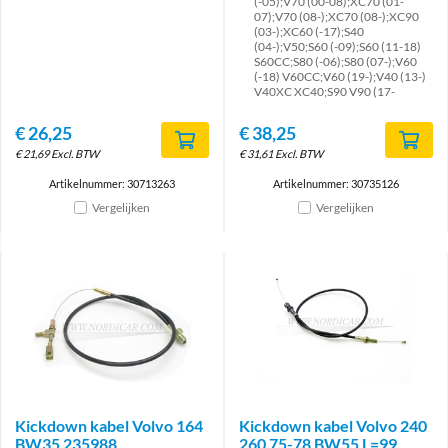
(-05);V70 (00-08);XC70 (01-
07);V70 (08-);XC70 (08-);XC90
(03-);XC60 (-17);S40
(04-);V50;S60 (-09);S60 (11-18)
S60CC;S80 (-06);S80 (07-);V60
(-18) V60CC;V60 (19-);V40 (13-)
V40XC XC40;S90 V90 (17-
€
26,25
€
38,25
€
21,69
Excl. BTW
€
31,61
Excl. BTW
Artikelnummer: 30713263
Artikelnummer: 30735126
Vergelijken
Vergelijken
Kickdown kabel Volvo 164
Kickdown kabel Volvo 240
BW35 235988
260 75-78 BW55 L=99