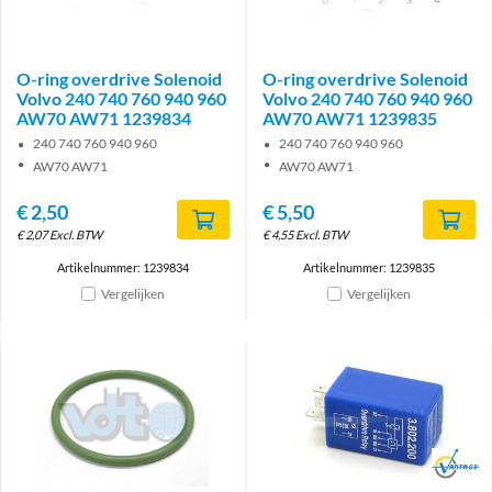
O-ring overdrive Solenoid
O-ring overdrive Solenoid
Volvo 240 740 760 940 960
Volvo 240 740 760 940 960
AW70 AW71 1239834
AW70 AW71 1239835
240 740 760 940 960
240 740 760 940 960
AW70 AW71
AW70 AW71
€
2,50
€
5,50
€
2,07
Excl. BTW
€
4,55
Excl. BTW
Artikelnummer: 1239834
Artikelnummer: 1239835
Vergelijken
Vergelijken
Brand