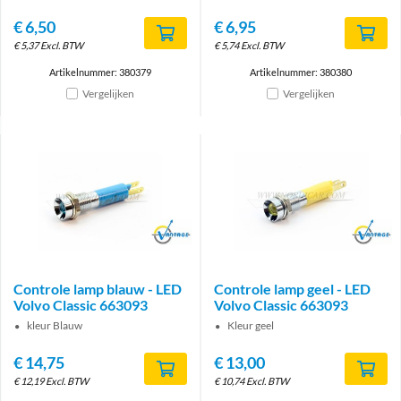
€
6,50
€
6,95
€
5,37
Excl. BTW
€
5,74
Excl. BTW
Artikelnummer: 380379
Artikelnummer: 380380
Vergelijken
Vergelijken
Brand
Brand
Controle lamp blauw - LED
Controle lamp geel - LED
Volvo Classic 663093
Volvo Classic 663093
kleur Blauw
Kleur geel
€
14,75
€
13,00
€
12,19
Excl. BTW
€
10,74
Excl. BTW