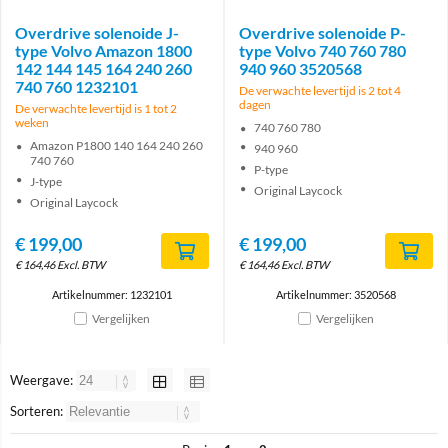
Overdrive solenoide J-
Overdrive solenoide P-
type Volvo Amazon 1800
type Volvo 740 760 780
142 144 145 164 240 260
940 960 3520568
740 760 1232101
De verwachte levertijd is 2 tot 4
dagen
De verwachte levertijd is 1 tot 2
weken
740 760 780
Amazon P1800 140 164 240 260
940 960
740 760
P-type
J-type
Original Laycock
Original Laycock
€
199,00
€
199,00
€
164,46
Excl. BTW
€
164,46
Excl. BTW
Artikelnummer: 1232101
Artikelnummer: 3520568
Vergelijken
Vergelijken
Weergave:
Sorteren: