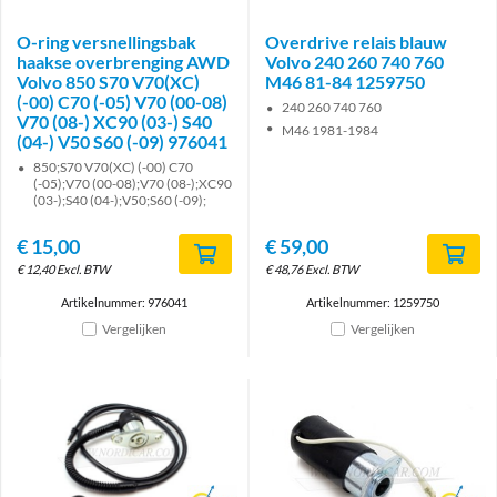
O-ring versnellingsbak
Overdrive relais blauw
haakse overbrenging AWD
Volvo 240 260 740 760
Volvo 850 S70 V70(XC)
M46 81-84 1259750
(-00) C70 (-05) V70 (00-08)
240 260 740 760
V70 (08-) XC90 (03-) S40
M46 1981-1984
(04-) V50 S60 (-09) 976041
850;S70 V70(XC) (-00) C70
(-05);V70 (00-08);V70 (08-);XC90
(03-);S40 (04-);V50;S60 (-09);
€
15,00
€
59,00
€
12,40
Excl. BTW
€
48,76
Excl. BTW
Artikelnummer: 976041
Artikelnummer: 1259750
Vergelijken
Vergelijken