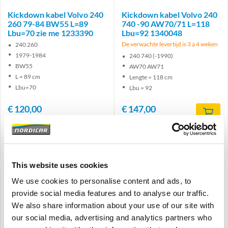
Kickdown kabel Volvo 240
Kickdown kabel Volvo 240
260 79-84 BW55 L=89
740 -90 AW70/71 L=118
Lbu=70 zie me 1233390
Lbu=92 1340048
De verwachte levertijd is 3 a 4 weken
240 260
1979-1984
240 740 (-1990)
BW55
AW70 AW71
L = 89 cm
Lengte = 118 cm
Lbu=70
Lbu = 92
€
120,00
€
147,00
€
99,17
Excl. BTW
€
121,49
Excl. BTW
Artikelnummer: 1233390
Artikelnummer: 1340048
Vergelijken
Vergelijken
This website uses cookies
We use cookies to personalise content and ads, to
provide social media features and to analyse our traffic.
We also share information about your use of our site with
our social media, advertising and analytics partners who
Brand
Brand