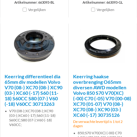
Artikelnummer: 663093-BL
Artikelnummer: 663093-GL
Vergelijken
Vergelijken
Keerring differentieel dia
Keerring haakse
65mm div modellen Volvo
overbrenging O65mm
V70 (08-) XC70 (08-) XC90
diversen AWD modellen
(03-) XC60 (-17) S60 (11-
Volvo 850 S70 V70(XC)
18) S60CC S80 (07-) V60
(-00) C70 (-05) V70 (00-08)
(-18) V60CC 30713263
XC70 (01-07) V70 (08-)
XC70 (08-) XC90 (03-)
V70 (08-);XC70 (08-);XC90
XC60 (-17) 30735126
(03-);XC60 (-17);S60 (11-18)
S60CC;S80 (07-);V60 (-18)
De verwachte levertijd is 1 tot 2
V60CC;
dagen
850;S70 V70(XC) (-00) C70