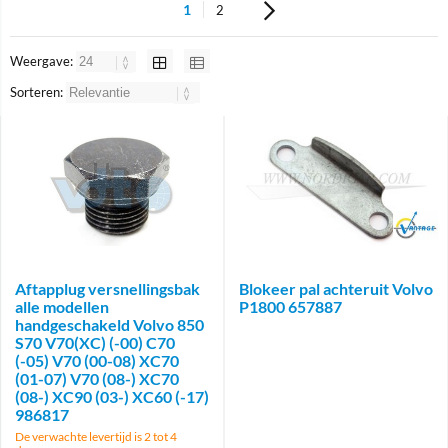
1
2
Weergave:
Sorteren:
Brand
Aftapplug versnellingsbak
Blokeer pal achteruit Volvo
alle modellen
P1800 657887
handgeschakeld Volvo 850
S70 V70(XC) (-00) C70
(-05) V70 (00-08) XC70
(01-07) V70 (08-) XC70
(08-) XC90 (03-) XC60 (-17)
986817
De verwachte levertijd is 2 tot 4