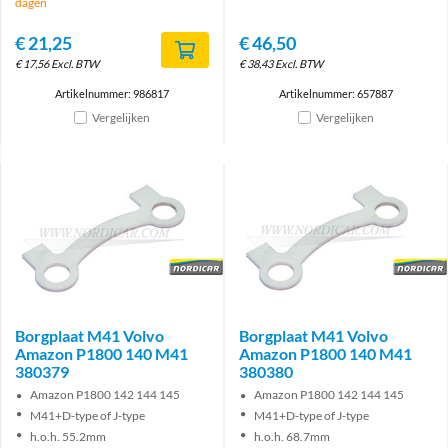
dagen
€
21,25
€
46,50
€
17,56
Excl. BTW
€
38,43
Excl. BTW
Artikelnummer: 986817
Artikelnummer: 657887
Vergelijken
Vergelijken
Brand
Brand
Borgplaat M41 Volvo
Borgplaat M41 Volvo
Amazon P1800 140 M41
Amazon P1800 140 M41
380379
380380
Amazon P1800 142 144 145
Amazon P1800 142 144 145
M41+D-type of J-type
M41+D-type of J-type
h.o.h. 55.2mm
h.o.h. 68.7mm