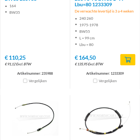
Lbu=80 1233309
164
De verwachte levertijd is 3 a 4 weken
BW35
240 260
1975-1978
BW55
L = 99 cm
Lbu = 80
€
110,25
€
164,50
€
91,12
Excl. BTW
€
135,95
Excl. BTW
Artikelnummer: 235988
Artikelnummer: 1233309
Vergelijken
Vergelijken