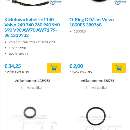
Brand
Brand
Kickdown kabel L=1140
O-Ring OD/slot Volvo
Volvo 240 740 760 940 960
1800ES 380768
S90 V90 AW70 AW71 79-
1800ES
98 1239932
240 740 760 940 960 S90 V90
1979-1998
AW70 AW71
€
34,25
€
2,00
€
28,31
Excl. BTW
€
1,65
Excl. BTW
Artikelnummer: 1239932
Artikelnummer: 380768
Vergelijken
Vergelijken