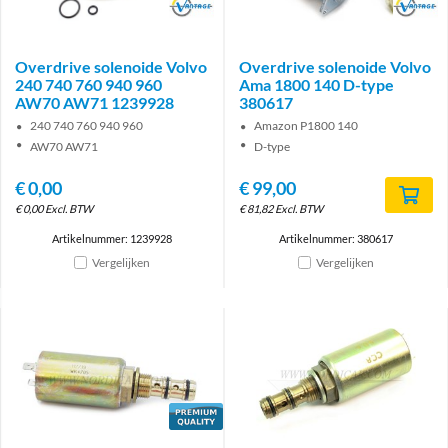
Brand
Brand
Overdrive solenoide Volvo
Overdrive solenoide Volvo
240 740 760 940 960
Ama 1800 140 D-type
AW70 AW71 1239928
380617
240 740 760 940 960
Amazon P1800 140
AW70 AW71
D-type
€
0,00
€
99,00
€
0,00
Excl. BTW
€
81,82
Excl. BTW
Artikelnummer: 1239928
Artikelnummer: 380617
Vergelijken
Vergelijken
Brand