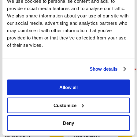
We use cookies to personalise content and ads, to
€
55,00
€
145,00
provide social media features and to analyse our traffic.
€
45,45
Excl. BTW
€
119,83
Excl. BTW
We also share information about your use of our site with
Artikelnummer: SM120-41
Artikelnummer: 9122389-R
our social media, advertising and analytics partners who
Vergelijken
Vergelijken
may combine it with other information that you’ve
provided to them or that they’ve collected from your use
of their services.
Show details
Brand
Brand
Allow all
Uitlaatdemper M 2
Uitlaatset Simons Volvo
SIMONS Volvo Amazon
140 B18 B20 -73 164 B30A
1319502
SM140
Customize
Amazon
140 -1973
164 B30A
Deny
€
108,75
€
395,00
€
89,88
Excl. BTW
€
326,45
Excl. BTW