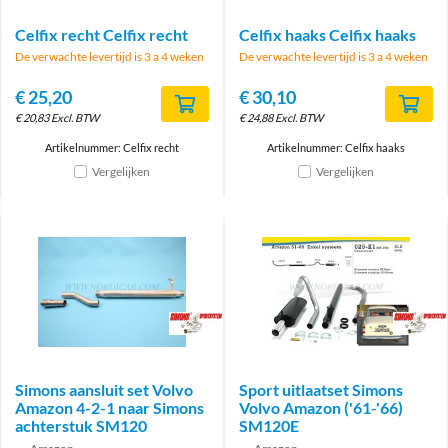
Celfix recht Celfix recht
Celfix haaks Celfix haaks
De verwachte levertijd is 3 a 4 weken
De verwachte levertijd is 3 a 4 weken
€
25,20
€
30,10
€
20,83
Excl. BTW
€
24,88
Excl. BTW
Artikelnummer: Celfix recht
Artikelnummer: Celfix haaks
Vergelijken
Vergelijken
Brand
Brand
Simons aansluit set Volvo
Sport uitlaatset Simons
Amazon 4-2-1 naar Simons
Volvo Amazon ('61-'66)
achterstuk SM120
SM120E