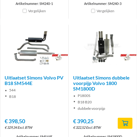
Artikelnummer: SM240-1
Artikelnummer: SM240-3
Vergelijken
Vergelijken
Brand
Brand
Uitlaatset Simons Volvo PV
Uitlaatset Simons dubbele
B18 SM544E
voorpijp Volvo 1800
SM1800D
544
P1800S
B18
B18 B20
dubbele voorpijp
€
398,50
€
390,25
€
329,34
Excl. BTW
€
322,52
Excl. BTW
Artikelnummer: SM544E
Artikelnummer: SM1800D