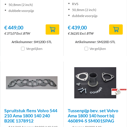
RVS
50,8mm (2 inch)
50,8mm (2 inch)
dubbele voorpijp
dubbele voorpijp
€
449,00
€
439,00
€
371,07
Excl. BTW
€
362,81
Excl. BTW
Artikelnummer: SM120D-STL
Artikelnummer: SM220D-STL
Vergelijken
Vergelijken
Brand
Spruitstuk flens Volvo 544
Tussenpijp bev. set Volvo
210 Ama 1800 140 240
Ama 1800 140 hoort bij
B20E 1378912
460894-S SM001SPAG