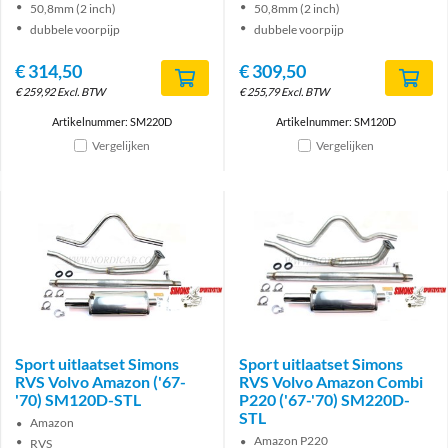
50,8mm (2 inch)
50,8mm (2 inch)
dubbele voorpijp
dubbele voorpijp
€
314,50
€
309,50
€
259,92
Excl. BTW
€
255,79
Excl. BTW
Artikelnummer: SM220D
Artikelnummer: SM120D
Vergelijken
Vergelijken
Brand
Brand
Sport uitlaatset Simons
Sport uitlaatset Simons
RVS Volvo Amazon ('67-
RVS Volvo Amazon Combi
'70) SM120D-STL
P220 ('67-'70) SM220D-
STL
Amazon
Amazon P220
RVS