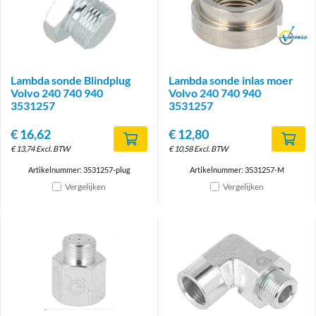
Brand
Lambda sonde Blindplug
Lambda sonde inlas moer
Volvo 240 740 940
Volvo 240 740 940
3531257
3531257
€
16,62
€
12,80
€
13,74
Excl. BTW
€
10,58
Excl. BTW
Artikelnummer: 3531257-plug
Artikelnummer: 3531257-M
Vergelijken
Vergelijken