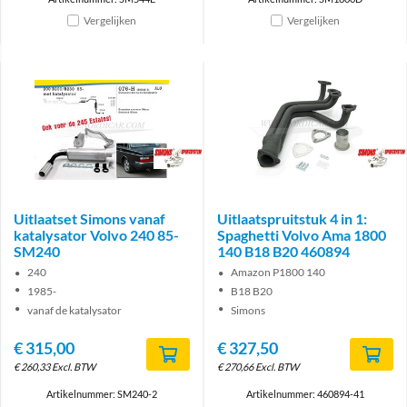
Vergelijken
Vergelijken
Brand
Brand
Uitlaatset Simons vanaf
Uitlaatspruitstuk 4 in 1:
katalysator Volvo 240 85-
Spaghetti Volvo Ama 1800
SM240
140 B18 B20 460894
240
Amazon P1800 140
1985-
B18 B20
vanaf de katalysator
Simons
€
315,00
€
327,50
€
260,33
Excl. BTW
€
270,66
Excl. BTW
Artikelnummer: SM240-2
Artikelnummer: 460894-41