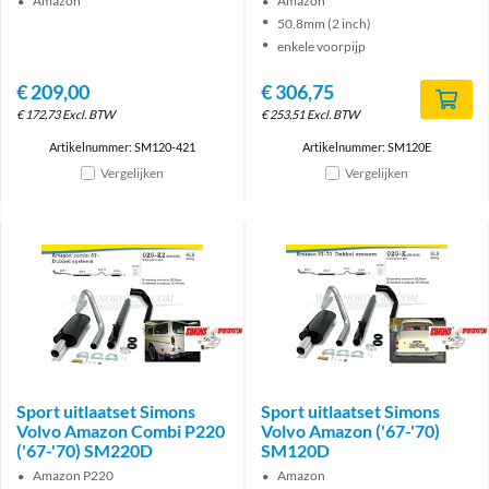
Amazon
Amazon
50,8mm (2 inch)
enkele voorpijp
€
209,00
€
306,75
€
172,73
Excl. BTW
€
253,51
Excl. BTW
Artikelnummer: SM120-421
Artikelnummer: SM120E
Vergelijken
Vergelijken
Brand
Brand
Sport uitlaatset Simons
Sport uitlaatset Simons
Volvo Amazon Combi P220
Volvo Amazon ('67-'70)
('67-'70) SM220D
SM120D
Amazon P220
Amazon